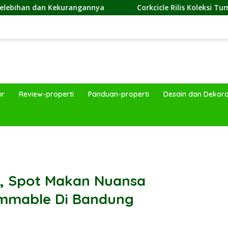
nnya
Corkcicle Rilis Koleksi Tumbler Mutakhir, Hadir D
ur
Review-properti
Panduan-properti
Desain dan Dekora
band
p, Spot Makan Nuansa
ammable Di Bandung