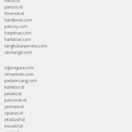
narsis.id
pansos.id
forensik.id
hardiknas.com
pakcoy.com
harpitnas.com
harkitnas.com
tangkubanperahu.com
sibolangit.com
siguragura.com
simanindo.com
padarincang.com
kolektor.id
pelukis.id
pancoran.id
jasmani.id
cipanas.id
eksklusif.id
inovatif.id