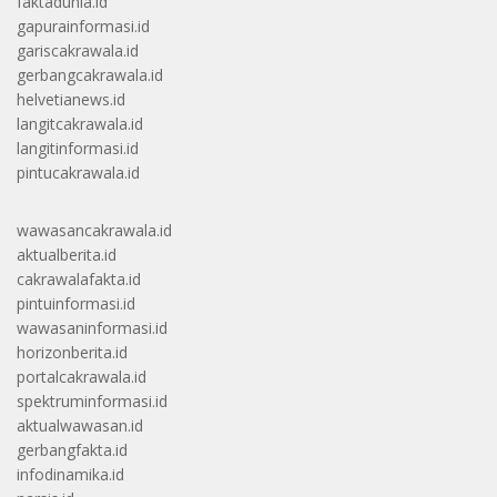
faktadunia.id
gapurainformasi.id
gariscakrawala.id
gerbangcakrawala.id
helvetianews.id
langitcakrawala.id
langitinformasi.id
pintucakrawala.id
wawasancakrawala.id
aktualberita.id
cakrawalafakta.id
pintuinformasi.id
wawasaninformasi.id
horizonberita.id
portalcakrawala.id
spektruminformasi.id
aktualwawasan.id
gerbangfakta.id
infodinamika.id