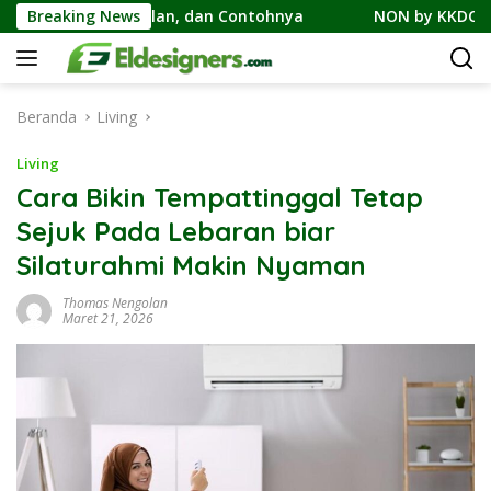
Langsung
bedaan, Cicilan, dan Contohnya
Breaking News
NON by KKDC, Kafe Ber
ke
konten
Beranda
Living
Living
Cara Bikin Tempattinggal Tetap
Sejuk Pada Lebaran biar
Silaturahmi Makin Nyaman
Thomas Nengolan
Maret 21, 2026