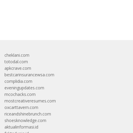
bandar besar starlight princess1000 bagi bonus
cheklani.com
totodal.com
apkcrave.com
bestcarinsurancewsa.com
complidia.com
eveningupdates.com
mcochacks.com
mostcreativeresumes.com
oxcarttavern.com
riceandshinebrunch.com
shoesknowledge.com
aktualinformasi.id