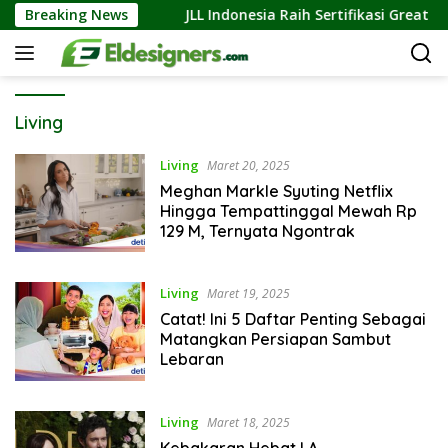
Langsung
a Membeli
Breaking News
JLL Indonesia Raih Sertifikasi Great Place To
ke
konten
Living
Living
Maret 20, 2025
Meghan Markle Syuting Netflix
Hingga Tempattinggal Mewah Rp
129 M, Ternyata Ngontrak
Living
Maret 19, 2025
Catat! Ini 5 Daftar Penting Sebagai
Matangkan Persiapan Sambut
Lebaran
Living
Maret 18, 2025
Kebakaran Hebat LA,