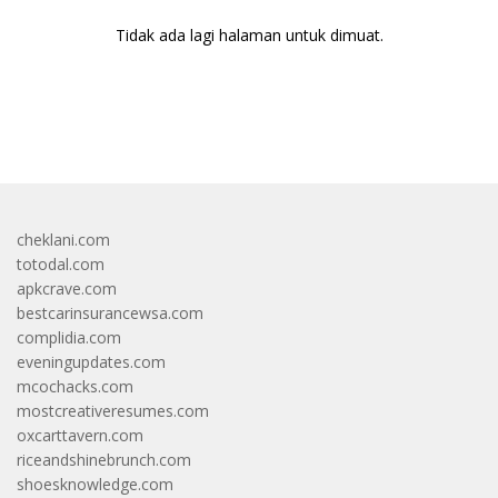
Tidak ada lagi halaman untuk dimuat.
bandar besar starlight princess1000 bagi bonus
cheklani.com
totodal.com
apkcrave.com
bestcarinsurancewsa.com
complidia.com
eveningupdates.com
mcochacks.com
mostcreativeresumes.com
oxcarttavern.com
riceandshinebrunch.com
shoesknowledge.com