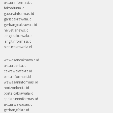
aktualinformasi.id
faktadunia.id
gapurainformasi.id
gariscakrawala.id
gerbangcakrawala.id
helvetianews.id
langitcakrawala.id
langitinformasi.id
pintucakrawala.id
wawasancakrawala.id
aktualberita.id
cakrawalafakta.id
pintuinformasi.id
wawasaninformasi.id
horizonberita.id
portalcakrawala.id
spektruminformasi.id
aktualwawasan.id
gerbangfakta.id