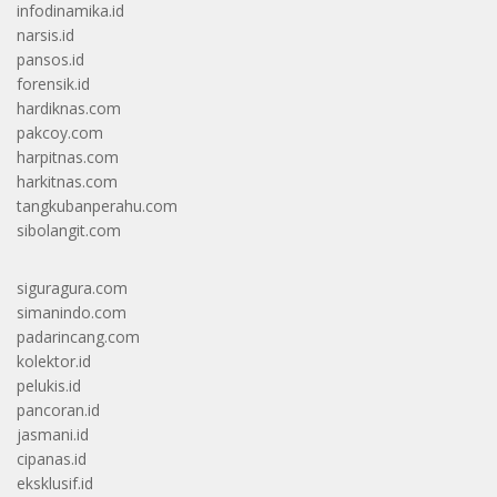
infodinamika.id
narsis.id
pansos.id
forensik.id
hardiknas.com
pakcoy.com
harpitnas.com
harkitnas.com
tangkubanperahu.com
sibolangit.com
siguragura.com
simanindo.com
padarincang.com
kolektor.id
pelukis.id
pancoran.id
jasmani.id
cipanas.id
eksklusif.id