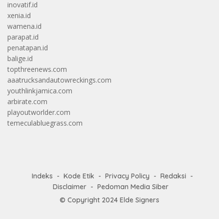
inovatif.id
xenia.id
wamena.id
parapat.id
penatapan.id
balige.id
topthreenews.com
aaatrucksandautowreckings.com
youthlinkjamica.com
arbirate.com
playoutworlder.com
temeculabluegrass.com
Indeks
Kode Etik
Privacy Policy
Redaksi
Disclaimer
Pedoman Media Siber
© Copyright 2024
Elde Signers