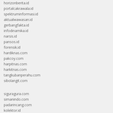
horizonberita.id
portalcakrawala.id
spektruminformasi.id
aktualwawasan.id
gerbangfakta.id
infodinamika.id
narsis.id
pansos.id
forensik.id
hardiknas.com
pakcoy.com
harpitnas.com
harkitnas.com
tangkubanperahu.com
sibolangit.com
siguragura.com
simanindo.com
padarincang.com
kolektor.id