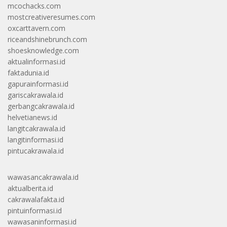
mcochacks.com
mostcreativeresumes.com
oxcarttavern.com
riceandshinebrunch.com
shoesknowledge.com
aktualinformasi.id
faktadunia.id
gapurainformasi.id
gariscakrawala.id
gerbangcakrawala.id
helvetianews.id
langitcakrawala.id
langitinformasi.id
pintucakrawala.id
wawasancakrawala.id
aktualberita.id
cakrawalafakta.id
pintuinformasi.id
wawasaninformasi.id