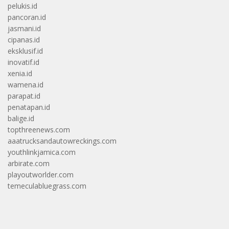
pelukis.id
pancoran.id
jasmani.id
cipanas.id
eksklusif.id
inovatif.id
xenia.id
wamena.id
parapat.id
penatapan.id
balige.id
topthreenews.com
aaatrucksandautowreckings.com
youthlinkjamica.com
arbirate.com
playoutworlder.com
temeculabluegrass.com