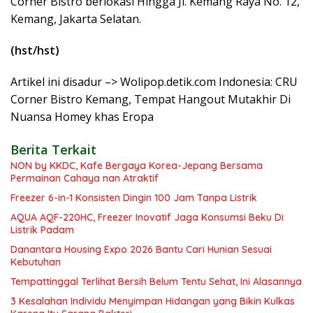
Corner Bistro berlokasi Hingga Jl. Kemang Raya No. 12,
Kemang, Jakarta Selatan.
(hst/hst)
Artikel ini disadur –> Wolipop.detik.com Indonesia: CRU
Corner Bistro Kemang, Tempat Hangout Mutakhir Di
Nuansa Homey khas Eropa
Berita Terkait
NON by KKDC, Kafe Bergaya Korea-Jepang Bersama
Permainan Cahaya nan Atraktif
Freezer 6-in-1 Konsisten Dingin 100 Jam Tanpa Listrik
AQUA AQF-220HC, Freezer Inovatif Jaga Konsumsi Beku Di
Listrik Padam
Danantara Housing Expo 2026 Bantu Cari Hunian Sesuai
Kebutuhan
Tempattinggal Terlihat Bersih Belum Tentu Sehat, Ini Alasannya
3 Kesalahan Individu Menyimpan Hidangan yang Bikin Kulkas