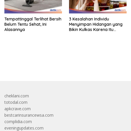
Tempattinggal Terlihat Bersih
3 Kesalahan Individu
Belum Tentu Sehat, Ini
Menyimpan Hidangan yang
Alasannya
Bikin Kulkas Karena Itu
Sarang Bakteri
bandar besar starlight princess1000 bagi bonus
cheklani.com
totodal.com
apkcrave.com
bestcarinsurancewsa.com
complidia.com
eveningupdates.com