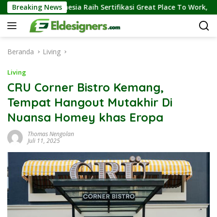
Langsung
Raih Sertifikasi Great Place To Work, Perkuat Kebiasaan Global K
Breaking News
ke
konten
Beranda
Living
Living
CRU Corner Bistro Kemang,
Tempat Hangout Mutakhir Di
Nuansa Homey khas Eropa
Thomas Nengolan
Juli 11, 2025