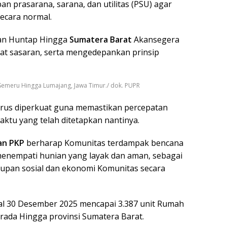
n prasarana, sarana, dan utilitas (PSU) agar
secara normal.
an Huntap Hingga
Sumatera Barat
Akansegera
epat sasaran, serta mengedepankan prinsip
Semeru Hingga Lumajang, Jawa Timur./ dok. PUPR
 terus diperkuat guna memastikan percepatan
ktu yang telah ditetapkan nantinya.
an PKP
berharap Komunitas terdampak bencana
enempati hunian yang layak dan aman, sebagai
pan sosial dan ekonomi Komunitas secara
al 30 Desember 2025 mencapai 3.387 unit Rumah
erada Hingga provinsi Sumatera Barat.