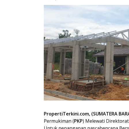
PropertiTerkini.com,
(SUMATERA BAR
Permukiman (
PKP
) Melewati Direktor
Untuk penanganan pascabencana Ber