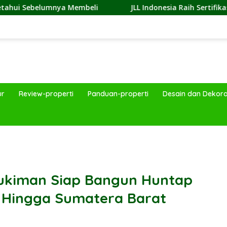
Membeli
JLL Indonesia Raih Sertifikasi Great Place To W
ur
Review-properti
Panduan-properti
Desain dan Dekora
band
ukiman Siap Bangun Huntap
 Hingga Sumatera Barat