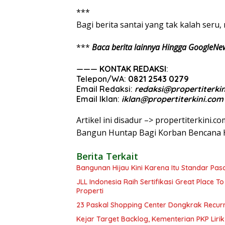
***
Bagi
berita
santai
yang
tak
kalah
seru
,
***
Baca berita lainnya Hingga GoogleNe
———
KONTAK REDAKSI
:
Telepon/WA:
0821 2543 0279
Email Redaksi:
redaksi@propertiterki
Email Iklan:
iklan@propertiterkini.com
Artikel ini disadur –> propertiterkini
Bangun Huntap Bagi Korban Bencana 
Berita Terkait
Bangunan Hijau Kini Karena Itu Standar Pasar
JLL Indonesia Raih Sertifikasi Great Place T
Properti
23 Paskal Shopping Center Dongkrak Recurr
Kejar Target Backlog, Kementerian PKP Liri