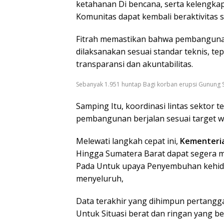
ketahanan Di bencana, serta kelengkapa
Komunitas dapat kembali beraktivitas 
Fitrah memastikan bahwa pembangun
dilaksanakan sesuai standar teknis, t
transparansi dan akuntabilitas.
Sebanyak 1.951 huntap Bagi korban erupsi Gunung 
Samping Itu, koordinasi lintas sektor
pembangunan berjalan sesuai target wa
Melewati langkah cepat ini,
Kementeri
Hingga Sumatera Barat dapat segera m
Pada Untuk upaya Penyembuhan kehidu
menyeluruh,
Data terakhir yang dihimpun pertangg
Untuk Situasi berat dan ringan yang b