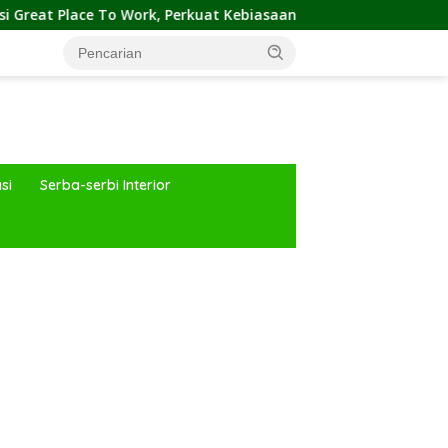
ork, Perkuat Kebiasaan Global Kerja Hingga Industri Properti
si
Serba-serbi Interior
ar besar starlight princess1000 bagi bonus