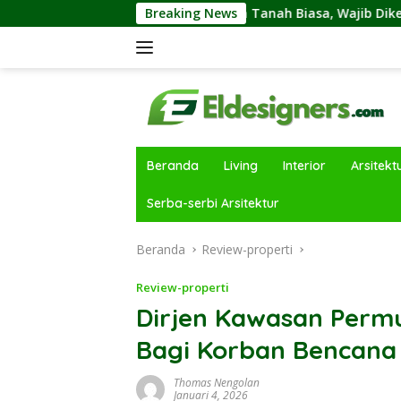
Langsung
Tanah Kavling dan Tanah Biasa, Wajib Diketahui Sebelumnya 
Breaking News
ke
konten
Beranda
Living
Interior
Arsitekt
Serba-serbi Arsitektur
Beranda
Review-properti
Review-properti
Dirjen Kawasan Perm
Bagi Korban Bencana
Thomas Nengolan
Januari 4, 2026