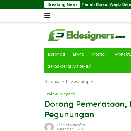
Langsung
anah Kavling dan Tanah Biasa, Wajib Diketahui Sebelumnya M
Breaking News
ke
konten
Beranda
Living
Interior
Arsitekt
Serba-serbi Arsitektur
Beranda
Review-properti
Review-properti
Dorong Pemerataan, R
Pegunungan
Thomas Nengolan
November 7, 2024