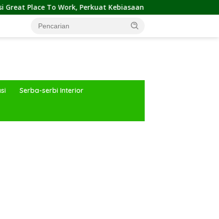
rk, Perkuat Kebiasaan Global Kerja Hingga Industri Properti
si
Serba-serbi Interior
ar besar starlight princess1000 bagi bonus