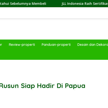
embeli
JLL Indonesia Raih Sertifikasi Great Place To Wo
ur
Review-properti
Panduan-properti
Desain dan Dekora
band
usun Siap Hadir Di Papua