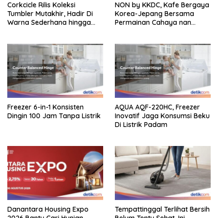
Corkcicle Rilis Koleksi
NON by KKDC, Kafe Bergaya
Tumbler Mutakhir, Hadir Di
Korea-Jepang Bersama
Warna Sederhana hingga
Permainan Cahaya nan
Bold
Atraktif
Freezer 6-in-1 Konsisten
AQUA AQF-220HC, Freezer
Dingin 100 Jam Tanpa Listrik
Inovatif Jaga Konsumsi Beku
Di Listrik Padam
Danantara Housing Expo
Tempattinggal Terlihat Bersih
2026 Bantu Cari Hunian
Belum Tentu Sehat, Ini