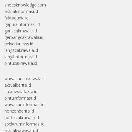
shoesknowledge.com
aktualinformasi.id
faktadunia.id
gapurainformasi.id
gariscakrawala.id
gerbangcakrawala.id
helvetianews.id
langitcakrawala.id
langitinformasi.id
pintucakrawala.id
wawasancakrawala.id
aktualberita.id
cakrawalafakta.id
pintuinformasi.id
wawasaninformasi.id
horizonberita.id
portalcakrawala.id
spektruminformasi.id
aktualwawasan.id