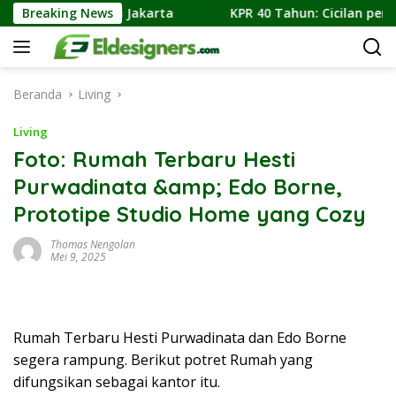
Langsung
tektur Dunia Di Jakarta
Breaking News
KPR 40 Tahun: Cicilan per Bula
ke
konten
Beranda
Living
Living
Foto: Rumah Terbaru Hesti
Purwadinata &amp; Edo Borne,
Prototipe Studio Home yang Cozy
Thomas Nengolan
Mei 9, 2025
Rumah Terbaru Hesti Purwadinata dan Edo Borne
segera rampung. Berikut potret Rumah yang
difungsikan sebagai kantor itu.