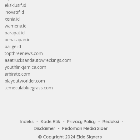
eksklusif.id
inovatif.id
xenia.id
wamena.id
parapat.id
penatapan.id
balige.id
topthreenews.com
aaatrucksandautowreckings.com
youthlinkjamica.com
arbirate.com
playoutworlder.com
temeculabluegrass.com
Indeks
Kode Etik
Privacy Policy
Redaksi
Disclaimer
Pedoman Media Siber
© Copyright 2024
Elde Signers