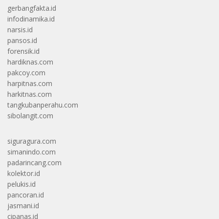
gerbangfakta.id
infodinamika.id
narsis.id
pansos.id
forensik.id
hardiknas.com
pakcoy.com
harpitnas.com
harkitnas.com
tangkubanperahu.com
sibolangit.com
siguragura.com
simanindo.com
padarincang.com
kolektor.id
pelukis.id
pancoran.id
jasmani.id
cipanas.id