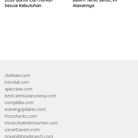
Sesuai Kebutuhan
Alasannya
bandar besar starlight princess1000 bagi bonus
cheklani.com
totodal.com
apkcrave.com
bestcarinsurancewsa.com
complidia.com
eveningupdates.com
mcochacks.com
mostcreativeresumes.com
oxcarttavern.com
riceandshinebrunch.com