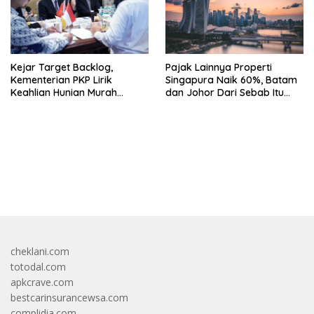
Kejar Target Backlog,
Pajak Lainnya Properti
Kementerian PKP Lirik
Singapura Naik 60%, Batam
Keahlian Hunian Murah
dan Johor Dari Sebab Itu
Tiongkok
Opsi Alternatif
bandar besar starlight princess1000 bagi bonus
cheklani.com
totodal.com
apkcrave.com
bestcarinsurancewsa.com
complidia.com