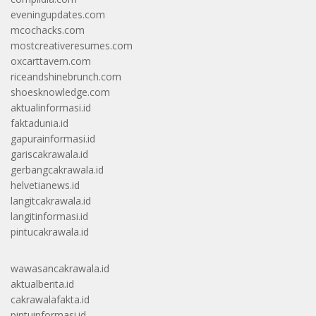
eveningupdates.com
mcochacks.com
mostcreativeresumes.com
oxcarttavern.com
riceandshinebrunch.com
shoesknowledge.com
aktualinformasi.id
faktadunia.id
gapurainformasi.id
gariscakrawala.id
gerbangcakrawala.id
helvetianews.id
langitcakrawala.id
langitinformasi.id
pintucakrawala.id
wawasancakrawala.id
aktualberita.id
cakrawalafakta.id
pintuinformasi.id