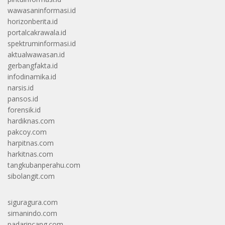
wawasaninformasi.id
horizonberita.id
portalcakrawala.id
spektruminformasi.id
aktualwawasan.id
gerbangfakta.id
infodinamika.id
narsis.id
pansos.id
forensik.id
hardiknas.com
pakcoy.com
harpitnas.com
harkitnas.com
tangkubanperahu.com
sibolangit.com
siguragura.com
simanindo.com
padarincang.com