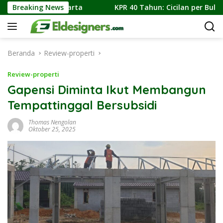
Langsung
Dunia Di Jakarta
Breaking News
KPR 40 Tahun: Cicilan per Bulan, Simu
ke
konten
Beranda
Review-properti
Review-properti
Gapensi Diminta Ikut Membangun
Tempattinggal Bersubsidi
Thomas Nengolan
Oktober 25, 2025