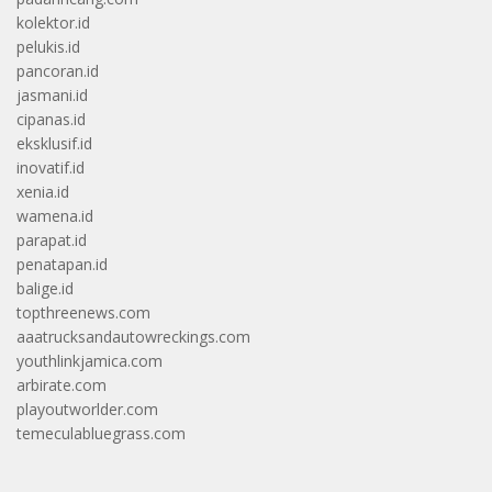
kolektor.id
pelukis.id
pancoran.id
jasmani.id
cipanas.id
eksklusif.id
inovatif.id
xenia.id
wamena.id
parapat.id
penatapan.id
balige.id
topthreenews.com
aaatrucksandautowreckings.com
youthlinkjamica.com
arbirate.com
playoutworlder.com
temeculabluegrass.com