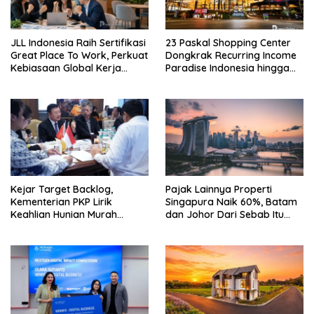
JLL Indonesia Raih Sertifikasi
23 Paskal Shopping Center
Great Place To Work, Perkuat
Dongkrak Recurring Income
Kebiasaan Global Kerja
Paradise Indonesia hingga
Hingga Industri Properti
71%
Kejar Target Backlog,
Pajak Lainnya Properti
Kementerian PKP Lirik
Singapura Naik 60%, Batam
Keahlian Hunian Murah
dan Johor Dari Sebab Itu
Tiongkok
Opsi Alternatif