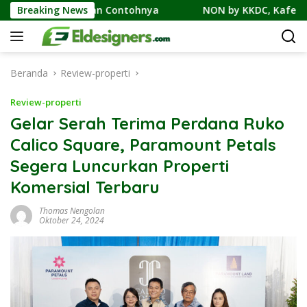
Langsung
 Cicilan, dan Contohnya
Breaking News
NON by KKDC, Kafe Bergaya Ko
ke
konten
Beranda
Review-properti
Review-properti
Gelar Serah Terima Perdana Ruko
Calico Square, Paramount Petals
Segera Luncurkan Properti
Komersial Terbaru
Thomas Nengolan
Oktober 24, 2024