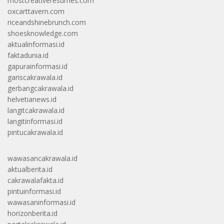
mostcreativeresumes.com
oxcarttavern.com
riceandshinebrunch.com
shoesknowledge.com
aktualinformasi.id
faktadunia.id
gapurainformasi.id
gariscakrawala.id
gerbangcakrawala.id
helvetianews.id
langitcakrawala.id
langitinformasi.id
pintucakrawala.id
wawasancakrawala.id
aktualberita.id
cakrawalafakta.id
pintuinformasi.id
wawasaninformasi.id
horizonberita.id