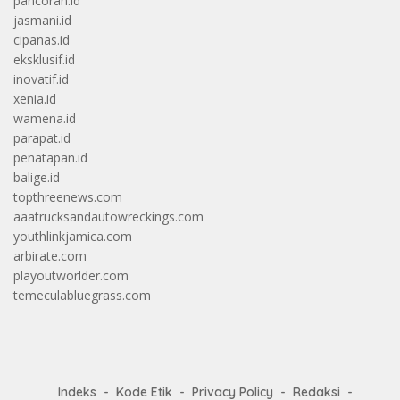
pancoran.id
jasmani.id
cipanas.id
eksklusif.id
inovatif.id
xenia.id
wamena.id
parapat.id
penatapan.id
balige.id
topthreenews.com
aaatrucksandautowreckings.com
youthlinkjamica.com
arbirate.com
playoutworlder.com
temeculabluegrass.com
Indeks
Kode Etik
Privacy Policy
Redaksi