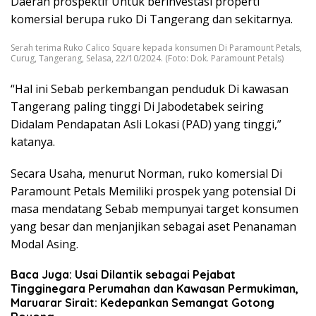
Daerah prospektif Untuk berinvestasi properti
komersial berupa ruko Di Tangerang dan sekitarnya.
Serah terima Ruko Calico Square kepada konsumen Di Paramount Petals,
Curug, Tangerang, Selasa, 22/10/2024. (Foto: Dok. Paramount Petals)
“Hal ini Sebab perkembangan penduduk Di kawasan
Tangerang paling tinggi Di Jabodetabek seiring
Didalam Pendapatan Asli Lokasi (PAD) yang tinggi,”
katanya.
Secara Usaha, menurut Norman, ruko komersial Di
Paramount Petals Memiliki prospek yang potensial Di
masa mendatang Sebab mempunyai target konsumen
yang besar dan menjanjikan sebagai aset Penanaman
Modal Asing.
Baca Juga: Usai Dilantik sebagai Pejabat
Tingginegara Perumahan dan Kawasan Permukiman,
Maruarar Sirait: Kedepankan Semangat Gotong