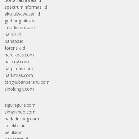
portalcakrawala.id
spektruminformasi.id
aktualwawasan.id
gerbangfakta.id
infodinamika.id
narsis.id
pansos.id
forensik.id
hardiknas.com
pakcoy.com
harpitnas.com
harkitnas.com
tangkubanperahu.com
sibolangit.com
siguragura.com
simanindo.com
padarincang.com
kolektor.id
pelukis.id