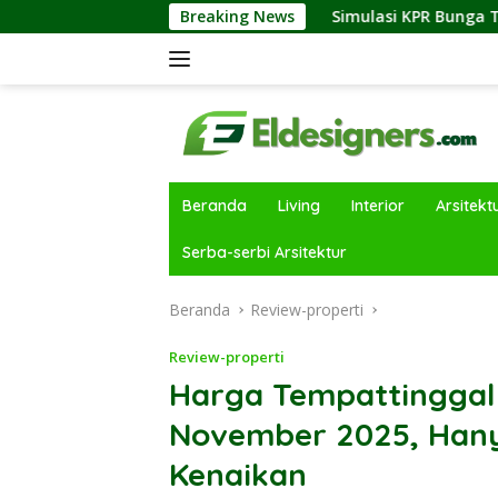
Langsung
Industri Properti
Breaking News
Simulasi KPR Bunga Tetap vs Floating
ke
konten
Beranda
Living
Interior
Arsitekt
Serba-serbi Arsitektur
Beranda
Review-properti
Review-properti
Harga Tempattinggal
November 2025, Hanya
Kenaikan