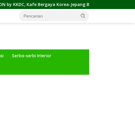
e Bergaya Korea-Jepang Bersama Permainan Cahaya nan Atrakt
si
Serba-serbi Interior
ar besar starlight princess1000 bagi bonus