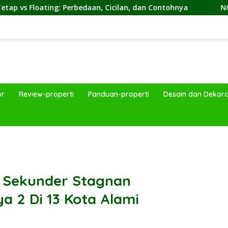
: Perbedaan, Cicilan, dan Contohnya
NON by KKDC, Kaf
ur
Review-properti
Panduan-properti
Desain dan Dekora
band
 Sekunder Stagnan
 2 Di 13 Kota Alami