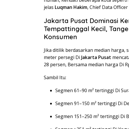
jelas
Luqman Hakim
, Chief Data Office
Jakarta Pusat Dominasi K
Tempattinggal Kecil, Tange
Konsumen
Jika ditilik berdasarkan median harg
meter persegi Di
Jakarta Pusat
mencata
28 persen, Bersama median harga Di Rp
Sambil Itu:
Segmen 61–90 m² tertinggi Di Sura
Segmen 91–150 m² tertinggi Di De
Segmen 151–250 m² tertinggi Di Be