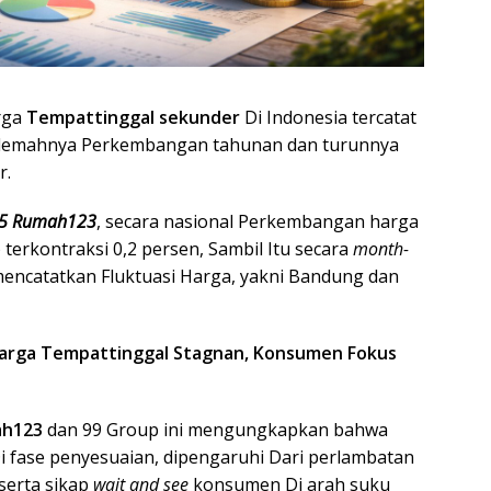
rga
Tempattinggal sekunder
Di Indonesia tercatat
melemahnya Perkembangan tahunan dan turunnya
r.
25 Rumah123
, secara nasional Perkembangan harga
 terkontraksi 0,2 persen, Sambil Itu secara
month-
encatatkan Fluktuasi Harga, yakni Bandung dan
: Harga Tempattinggal Stagnan, Konsumen Fokus
h123
dan 99 Group ini mengungkapkan bahwa
i fase penyesuaian, dipengaruhi Dari perlambatan
serta sikap
wait and see
konsumen Di arah suku