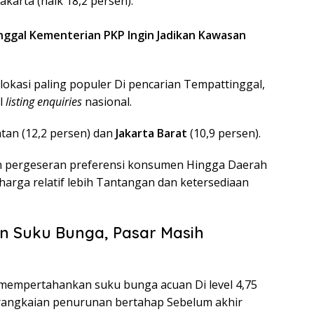
karta (naik 18,2 persen).
inggal Kementerian PKP Ingin Jadikan Kawasan
lokasi paling populer Di pencarian Tempattinggal,
al
listing enquiries
nasional.
atan (12,2 persen) dan
Jakarta Barat
(10,9 persen).
an pergeseran preferensi konsumen Hingga Daerah
arga relatif lebih Tantangan dan ketersediaan
 Suku Bunga, Pasar Masih
 mempertahankan suku bunga acuan Di level 4,75
rangkaian penurunan bertahap Sebelum akhir