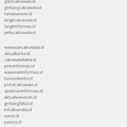
gariscakrawala.id
gerbangcakrawala.id
helvetianews.id
langitcakrawala.id
langitinformasi.id
pintucakrawala.id
wawasancakrawala.id
aktualberita.id
cakrawalafakta.id
pintuinformasi.id
wawasaninformasi.id
horizonberita.id
portalcakrawala.id
spektruminformasi.id
aktualwawasan.id
gerbangfakta.id
infodinamika.id
narsis.id
pansos.id