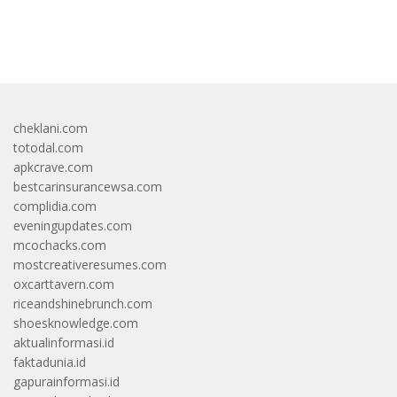
bandar besar starlight princess1000 bagi bonus
cheklani.com
totodal.com
apkcrave.com
bestcarinsurancewsa.com
complidia.com
eveningupdates.com
mcochacks.com
mostcreativeresumes.com
oxcarttavern.com
riceandshinebrunch.com
shoesknowledge.com
aktualinformasi.id
faktadunia.id
gapurainformasi.id