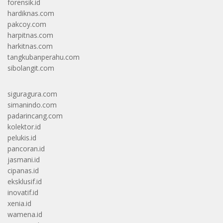
forensik.id
hardiknas.com
pakcoy.com
harpitnas.com
harkitnas.com
tangkubanperahu.com
sibolangit.com
siguragura.com
simanindo.com
padarincang.com
kolektor.id
pelukis.id
pancoran.id
jasmani.id
cipanas.id
eksklusif.id
inovatif.id
xenia.id
wamena.id