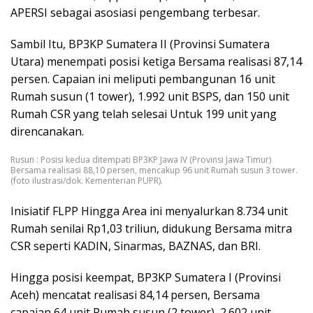
APERSI sebagai asosiasi pengembang terbesar.
Sambil Itu, BP3KP Sumatera II (Provinsi Sumatera
Utara) menempati posisi ketiga Bersama realisasi 87,14
persen. Capaian ini meliputi pembangunan 16 unit
Rumah susun (1 tower), 1.992 unit BSPS, dan 150 unit
Rumah CSR yang telah selesai Untuk 199 unit yang
direncanakan.
Rusun : Posisi kedua ditempati BP3KP Jawa IV (Provinsi Jawa Timur)
Bersama realisasi 88,10 persen, mencakup 96 unit Rumah susun 3 tower.
(foto ilustrasi/dok. Kementerian PUPR).
Inisiatif FLPP Hingga Area ini menyalurkan 8.734 unit
Rumah senilai Rp1,03 triliun, didukung Bersama mitra
CSR seperti KADIN, Sinarmas, BAZNAS, dan BRI.
Hingga posisi keempat, BP3KP Sumatera I (Provinsi
Aceh) mencatat realisasi 84,14 persen, Bersama
capaian 64 unit Rumah susun (2 tower), 2.602 unit