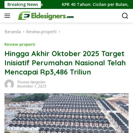
Langsung
a Di Jakarta
Breaking News
KPR 40 Tahun: Cicilan per Bulan, Simulas
ke
konten
Beranda
Review-properti
Review-properti
Hingga Akhir Oktober 2025 Target
Inisiatif Perumahan Nasional Telah
Mencapai Rp3,486 Triliun
Thomas Nengolan
November 1, 2025