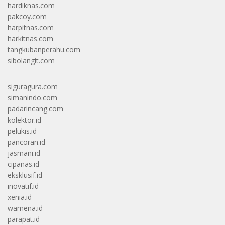
hardiknas.com
pakcoy.com
harpitnas.com
harkitnas.com
tangkubanperahu.com
sibolangit.com
siguragura.com
simanindo.com
padarincang.com
kolektor.id
pelukis.id
pancoran.id
jasmani.id
cipanas.id
eksklusif.id
inovatif.id
xenia.id
wamena.id
parapat.id