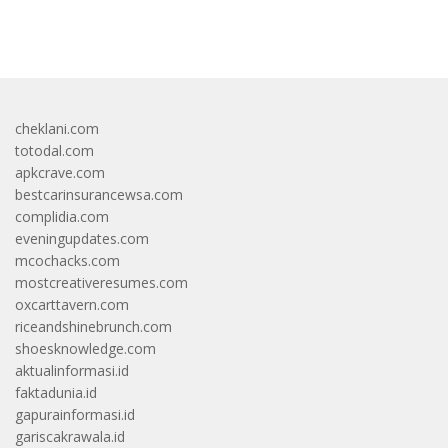
bandar besar starlight princess1000 bagi bonus
cheklani.com
totodal.com
apkcrave.com
bestcarinsurancewsa.com
complidia.com
eveningupdates.com
mcochacks.com
mostcreativeresumes.com
oxcarttavern.com
riceandshinebrunch.com
shoesknowledge.com
aktualinformasi.id
faktadunia.id
gapurainformasi.id
gariscakrawala.id