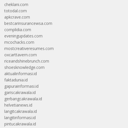
cheklani.com
totodal.com
apkcrave.com
bestcarinsurancewsa.com
complidia.com
eveningupdates.com
mcochacks.com
mostcreativeresumes.com
oxcarttavern.com
riceandshinebrunch.com
shoesknowledge.com
aktualinformasi.id
faktadunia.id
gapurainformasi.id
gariscakrawala.id
gerbangcakrawala.id
helvetianews.id
langitcakrawala.id
langitinformasi.id
pintucakrawala.id