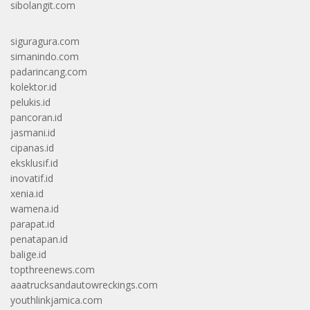
sibolangit.com
siguragura.com
simanindo.com
padarincang.com
kolektor.id
pelukis.id
pancoran.id
jasmani.id
cipanas.id
eksklusif.id
inovatif.id
xenia.id
wamena.id
parapat.id
penatapan.id
balige.id
topthreenews.com
aaatrucksandautowreckings.com
youthlinkjamica.com