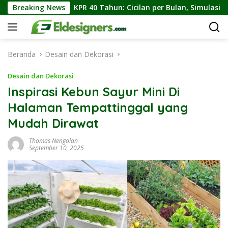
Langsung
KPR 40 Tahun: Cicilan per Bulan, Simulasi Angsuran, dan Ke
Breaking News
ke
konten
Beranda
Desain dan Dekorasi
Desain dan Dekorasi
Inspirasi Kebun Sayur Mini Di
Halaman Tempattinggal yang
Mudah Dirawat
Thomas Nengolan
September 10, 2025