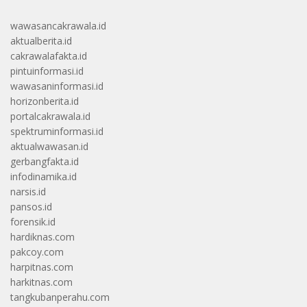
wawasancakrawala.id
aktualberita.id
cakrawalafakta.id
pintuinformasi.id
wawasaninformasi.id
horizonberita.id
portalcakrawala.id
spektruminformasi.id
aktualwawasan.id
gerbangfakta.id
infodinamika.id
narsis.id
pansos.id
forensik.id
hardiknas.com
pakcoy.com
harpitnas.com
harkitnas.com
tangkubanperahu.com