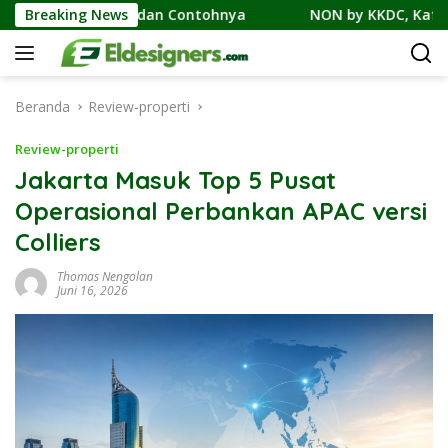
Langsung
, Cicilan, dan Contohnya
Breaking News
NON by KKDC, Kafe Bergaya K
ke
konten
Beranda
Review-properti
Review-properti
Jakarta Masuk Top 5 Pusat
Operasional Perbankan APAC versi
Colliers
Thomas Nengolan
Juni 16, 2026