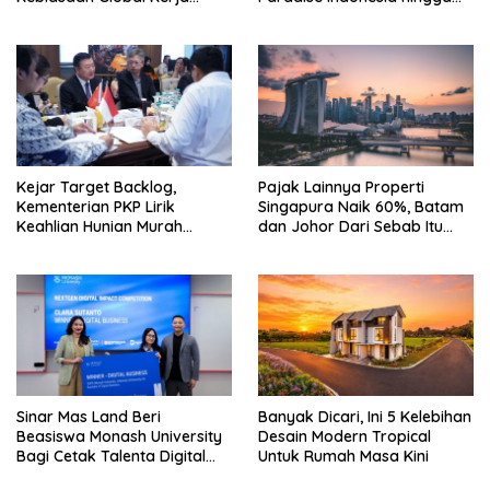
Hingga Industri Properti
71%
Kejar Target Backlog,
Pajak Lainnya Properti
Kementerian PKP Lirik
Singapura Naik 60%, Batam
Keahlian Hunian Murah
dan Johor Dari Sebab Itu
Tiongkok
Opsi Alternatif
Sinar Mas Land Beri
Banyak Dicari, Ini 5 Kelebihan
Beasiswa Monash University
Desain Modern Tropical
Bagi Cetak Talenta Digital
Untuk Rumah Masa Kini
Indonesia