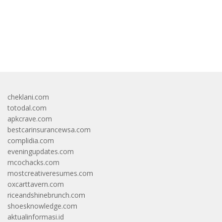
bandar besar starlight princess1000 bagi bonus
cheklani.com
totodal.com
apkcrave.com
bestcarinsurancewsa.com
complidia.com
eveningupdates.com
mcochacks.com
mostcreativeresumes.com
oxcarttavern.com
riceandshinebrunch.com
shoesknowledge.com
aktualinformasi.id