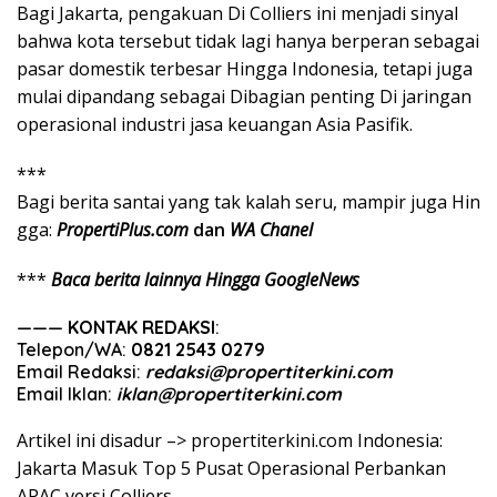
Bagi Jakarta, pengakuan Di Colliers ini menjadi sinyal
bahwa kota tersebut tidak lagi hanya berperan sebagai
pasar domestik terbesar Hingga Indonesia, tetapi juga
mulai dipandang sebagai Dibagian penting Di jaringan
operasional industri jasa keuangan Asia Pasifik.
***
Bagi
berita
santai
yang
tak
kalah
seru
,
mampir
juga
Hin
gga
:
PropertiPlus.com
dan
WA Chanel
***
Baca berita lainnya Hingga GoogleNews
———
KONTAK REDAKSI
:
Telepon/WA:
0821 2543 0279
Email Redaksi:
redaksi@propertiterkini.com
Email Iklan:
iklan@propertiterkini.com
Artikel ini disadur –> propertiterkini.com Indonesia:
Jakarta Masuk Top 5 Pusat Operasional Perbankan
APAC versi Colliers