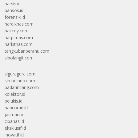
narsis.id
pansos.id
forensik.id
hardiknas.com
pakcoy.com
harpitnas.com
harkitnas.com
tangkubanperahu.com
sibolangit.com
siguragura.com
simanindo.com
padarincang.com
kolektor.id
pelukis.id
pancoran.id
jasmani.id
cipanas.id
eksklusif.id
inovatif.id