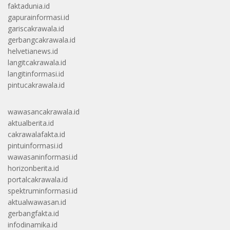
faktadunia.id
gapurainformasi.id
gariscakrawala.id
gerbangcakrawala.id
helvetianews.id
langitcakrawala.id
langitinformasi.id
pintucakrawala.id
wawasancakrawala.id
aktualberita.id
cakrawalafakta.id
pintuinformasi.id
wawasaninformasi.id
horizonberita.id
portalcakrawala.id
spektruminformasi.id
aktualwawasan.id
gerbangfakta.id
infodinamika.id