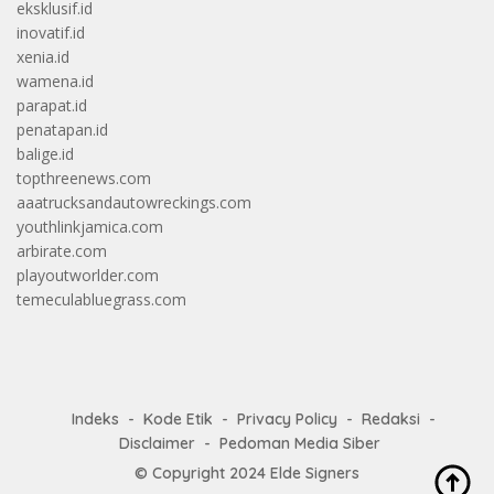
eksklusif.id
inovatif.id
xenia.id
wamena.id
parapat.id
penatapan.id
balige.id
topthreenews.com
aaatrucksandautowreckings.com
youthlinkjamica.com
arbirate.com
playoutworlder.com
temeculabluegrass.com
Indeks
Kode Etik
Privacy Policy
Redaksi
Disclaimer
Pedoman Media Siber
© Copyright 2024
Elde Signers