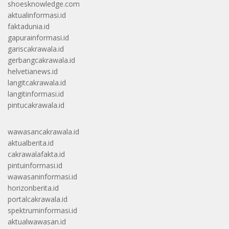
shoesknowledge.com
aktualinformasi.id
faktadunia.id
gapurainformasi.id
gariscakrawala.id
gerbangcakrawala.id
helvetianews.id
langitcakrawala.id
langitinformasi.id
pintucakrawala.id
wawasancakrawala.id
aktualberita.id
cakrawalafakta.id
pintuinformasi.id
wawasaninformasi.id
horizonberita.id
portalcakrawala.id
spektruminformasi.id
aktualwawasan.id