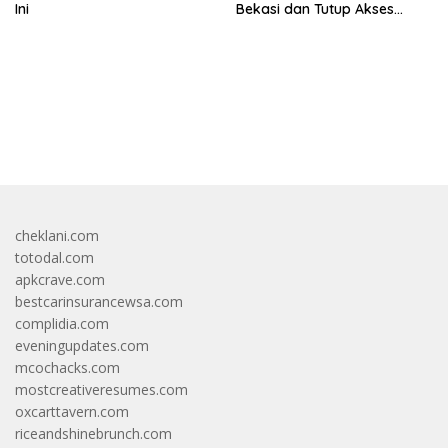
Ini
Bekasi dan Tutup Akses
Jalan
bandar besar starlight princess1000 bagi bonus
cheklani.com
totodal.com
apkcrave.com
bestcarinsurancewsa.com
complidia.com
eveningupdates.com
mcochacks.com
mostcreativeresumes.com
oxcarttavern.com
riceandshinebrunch.com