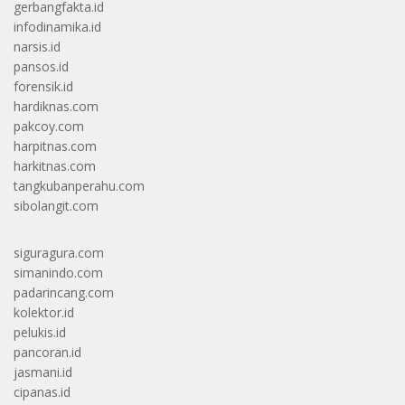
gerbangfakta.id
infodinamika.id
narsis.id
pansos.id
forensik.id
hardiknas.com
pakcoy.com
harpitnas.com
harkitnas.com
tangkubanperahu.com
sibolangit.com
siguragura.com
simanindo.com
padarincang.com
kolektor.id
pelukis.id
pancoran.id
jasmani.id
cipanas.id