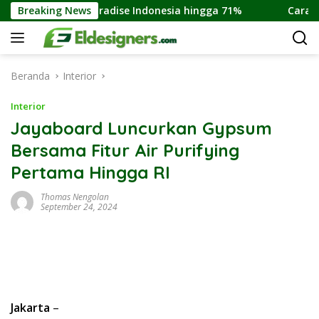
Langsung
 Income Paradise Indonesia hingga 71%
Breaking News
Cara Membeli 
ke
konten
Beranda
Interior
Interior
Jayaboard Luncurkan Gypsum
Bersama Fitur Air Purifying
Pertama Hingga RI
Thomas Nengolan
September 24, 2024
Jakarta
–