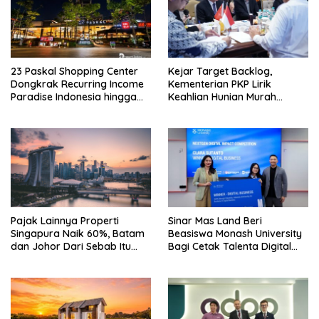
23 Paskal Shopping Center
Kejar Target Backlog,
Dongkrak Recurring Income
Kementerian PKP Lirik
Paradise Indonesia hingga
Keahlian Hunian Murah
71%
Tiongkok
Pajak Lainnya Properti
Sinar Mas Land Beri
Singapura Naik 60%, Batam
Beasiswa Monash University
dan Johor Dari Sebab Itu
Bagi Cetak Talenta Digital
Opsi Alternatif
Indonesia