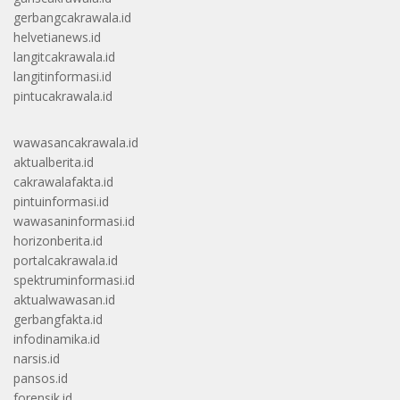
gerbangcakrawala.id
helvetianews.id
langitcakrawala.id
langitinformasi.id
pintucakrawala.id
wawasancakrawala.id
aktualberita.id
cakrawalafakta.id
pintuinformasi.id
wawasaninformasi.id
horizonberita.id
portalcakrawala.id
spektruminformasi.id
aktualwawasan.id
gerbangfakta.id
infodinamika.id
narsis.id
pansos.id
forensik.id