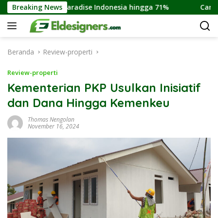
Langsung
ng Income Paradise Indonesia hingga 71%
Breaking News
Cara Membel
ke
konten
Beranda
Review-properti
Review-properti
Kementerian PKP Usulkan Inisiatif
dan Dana Hingga Kemenkeu
Thomas Nengolan
November 16, 2024