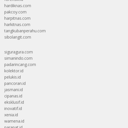
hardiknas.com
pakcoy.com
harpitnas.com
harkitnas.com
tangkubanperahu.com
sibolangit.com
siguragura.com
simanindo.com
padarincang.com
kolektor.id
pelukis.id
pancoran.id
jasmani.id
cipanas.id
eksklusif.id
inovatif.id
xenia.id
wamena.id
parapat.id