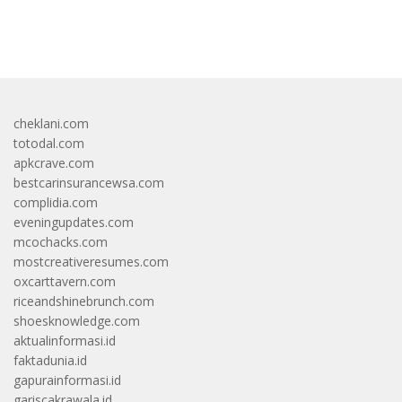
bandar besar starlight princess1000 bagi bonus
cheklani.com
totodal.com
apkcrave.com
bestcarinsurancewsa.com
complidia.com
eveningupdates.com
mcochacks.com
mostcreativeresumes.com
oxcarttavern.com
riceandshinebrunch.com
shoesknowledge.com
aktualinformasi.id
faktadunia.id
gapurainformasi.id
gariscakrawala.id