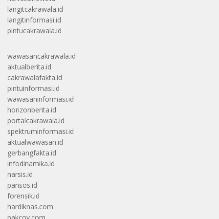
langitcakrawala.id
langitinformasi.id
pintucakrawala.id
wawasancakrawala.id
aktualberita.id
cakrawalafakta.id
pintuinformasi.id
wawasaninformasi.id
horizonberita.id
portalcakrawala.id
spektruminformasi.id
aktualwawasan.id
gerbangfakta.id
infodinamika.id
narsis.id
pansos.id
forensik.id
hardiknas.com
pakcoy.com