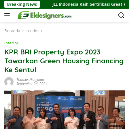
Langsung
a Membeli
Breaking News
JLL Indonesia Raih Sertifikasi Great Place To
ke
konten
Beranda
Interior
Interior
KPR BRI Property Expo 2023
Tawarkan Green Housing Financing
Ke Sentul
Thomas Nengolan
September 24, 2024