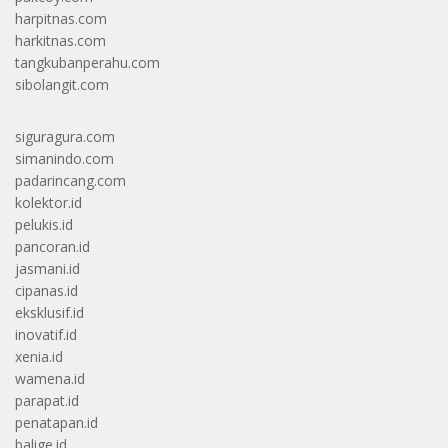
harpitnas.com
harkitnas.com
tangkubanperahu.com
sibolangit.com
siguragura.com
simanindo.com
padarincang.com
kolektor.id
pelukis.id
pancoran.id
jasmani.id
cipanas.id
eksklusif.id
inovatif.id
xenia.id
wamena.id
parapat.id
penatapan.id
balige.id