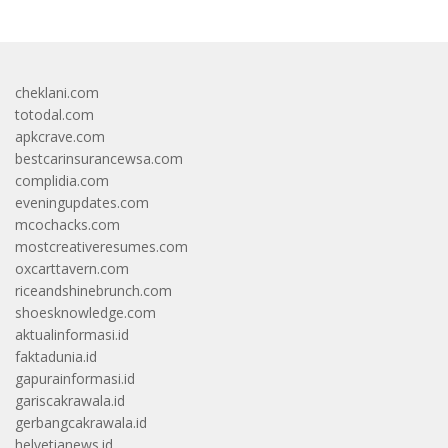
cheklani.com
totodal.com
apkcrave.com
bestcarinsurancewsa.com
complidia.com
eveningupdates.com
mcochacks.com
mostcreativeresumes.com
oxcarttavern.com
riceandshinebrunch.com
shoesknowledge.com
aktualinformasi.id
faktadunia.id
gapurainformasi.id
gariscakrawala.id
gerbangcakrawala.id
helvetianews.id