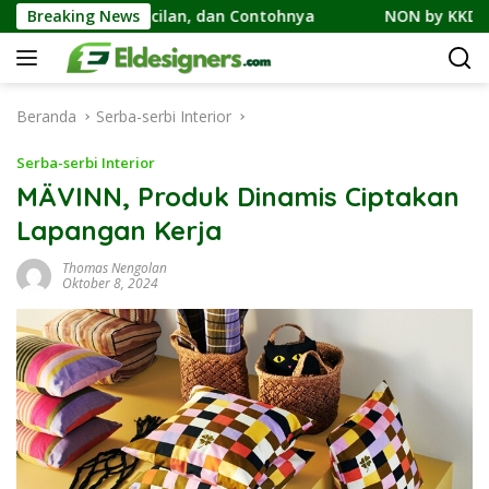
Langsung
Perbedaan, Cicilan, dan Contohnya
Breaking News
NON by KKDC, Kafe 
ke
konten
Beranda
Serba-serbi Interior
Serba-serbi Interior
MÄVINN, Produk Dinamis Ciptakan
Lapangan Kerja
Thomas Nengolan
Oktober 8, 2024