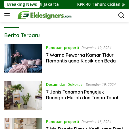
Langsung
ektur Dunia Di Jakarta
Breaking News
KPR 40 Tahun: Cicilan per Bulan
ke
konten
Elde
Berita Terbaru
Signers
Panduan-properti
Desember 19, 2024
7 Warna Pewarna Kamar Tidur
Romantis yang Klasik dan Beda
Desain dan Dekorasi
Desember 19, 2024
7 Jenis Tanaman Penyejuk
Ruangan Murah dan Tanpa Tanah
Panduan-properti
Desember 18, 2024
7 Ide Desain Dapur Kecil yang Rapi