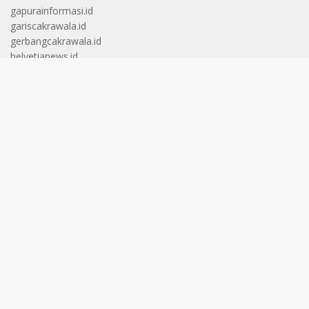
gapurainformasi.id
gariscakrawala.id
gerbangcakrawala.id
helvetianews.id
langitcakrawala.id
langitinformasi.id
pintucakrawala.id
wawasancakrawala.id
aktualberita.id
cakrawalafakta.id
pintuinformasi.id
wawasaninformasi.id
horizonberita.id
portalcakrawala.id
spektruminformasi.id
aktualwawasan.id
gerbangfakta.id
infodinamika.id
narsis.id