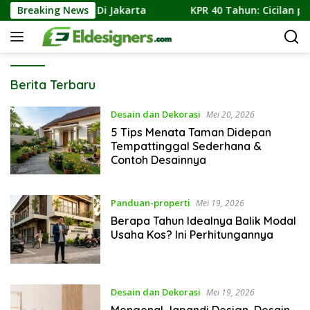
Langsung
sitektur Dunia Di Jakarta
Breaking News
KPR 40 Tahun: Cicilan per Bu
ke
konten
Elde
Berita Terbaru
Signers
Desain dan Dekorasi
Mei 20, 2026
5 Tips Menata Taman Didepan
Tempattinggal Sederhana &
Contoh Desainnya
Panduan-properti
Mei 19, 2026
Berapa Tahun Idealnya Balik Modal
Usaha Kos? Ini Perhitungannya
Desain dan Dekorasi
Mei 19, 2026
Mengenal Japandi Design, Desain