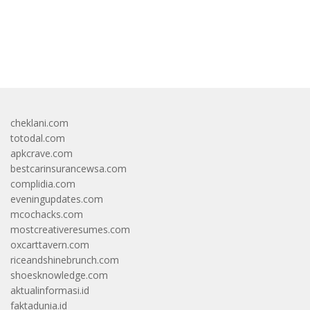
bandar besar starlight princess1000 bagi bonus
cheklani.com
totodal.com
apkcrave.com
bestcarinsurancewsa.com
complidia.com
eveningupdates.com
mcochacks.com
mostcreativeresumes.com
oxcarttavern.com
riceandshinebrunch.com
shoesknowledge.com
aktualinformasi.id
faktadunia.id