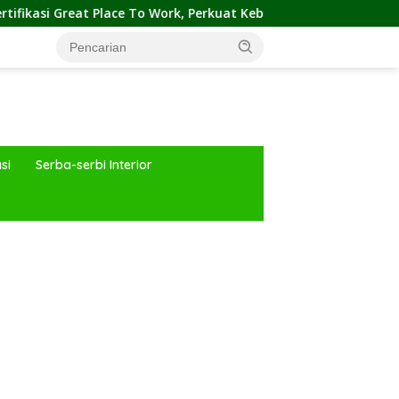
Place To Work, Perkuat Kebiasaan Global Kerja Hingga Industri Pr
si
Serba-serbi Interior
ar besar starlight princess1000 bagi bonus