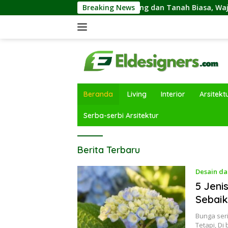
Langsung
erbedaan Tanah Kavling dan Tanah Biasa, Wajib Diketahui Se
Breaking News
ke
konten
Beranda
Living
Interior
Arsitekt
Serba-serbi Arsitektur
Elde
Berita Terbaru
Signers
Desain da
5 Jeni
Sebaik
Bunga seri
Tetapi, Di