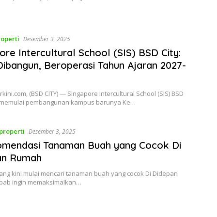
operti
Desember 3, 2025
ore Intercultural School (SIS) BSD City:
Dibangun, Beroperasi Tahun Ajaran 2027-
rkini.com, (BSD CITY) — Singapore Intercultural School (SIS) BSD
i memulai pembangunan kampus barunya Ke…
properti
Desember 3, 2025
omendasi Tanaman Buah yang Cocok Di
an Rumah
ang kini mulai mencari tanaman buah yang cocok Di Didepan
bab ingin memaksimalkan…