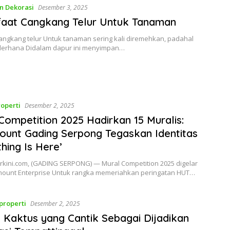
n Dekorasi
Desember 3, 2025
faat Cangkang Telur Untuk Tanaman
angkang telur Untuk tanaman sering kali diremehkan, padahal
erhana Didalam dapur ini menyimpan…
operti
Desember 2, 2025
Competition 2025 Hadirkan 15 Muralis:
unt Gading Serpong Tegaskan Identitas
thing Is Here’
rkini.com, (GADING SERPONG) — Mural Competition 2025 digelar
mount Enterprise Untuk rangka memeriahkan peringatan HUT…
properti
Desember 2, 2025
s Kaktus yang Cantik Sebagai Dijadikan