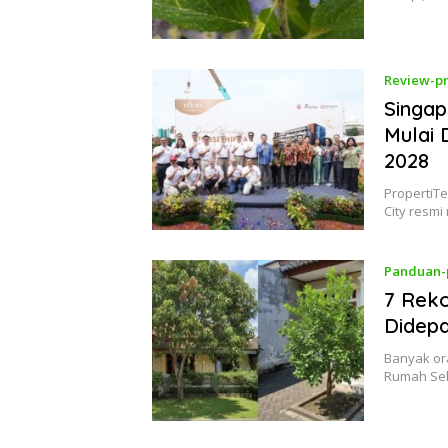
Review-pr
Singap
Mulai 
2028
PropertiTe
City resm
Panduan-
7 Rek
Didep
Banyak or
Rumah Se