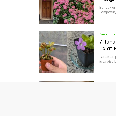
Banyak or
Tempattin
Desain da
7 Tan
Lalat 
Tanaman p
juga bisa 
Living
No
Trend 
Menga
Jakarta – 
bikin satu