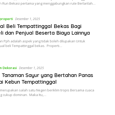
Fun Run Bekasi pertama yang menggabungkan rute Berlarilah…
properti
Desember 1, 2025
al Beli Tempattinggal Bekas Bagi
i dan Penjual Beserta Biaya Lainnya
an Pph adalah aspek yang tidak boleh dilupakan Untuk
jual beli Tempattinggal bekas. Properti…
n Dekorasi
Desember 1, 2025
s Tanaman Sayur yang Bertahan Panas
i Kebun Tempattinggal
 merupakan salah satu Negeri beriklim tropis Bersama cuaca
g cukup dominan. Maka Itu,…