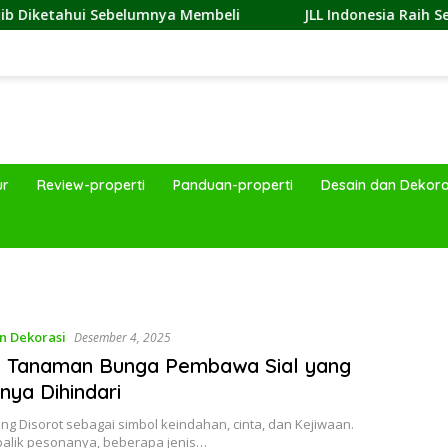
belumnya Membeli
JLL Indonesia Raih Sertifikasi Great 
ur
Review-properti
Panduan-properti
Desain dan Dekora
band
n Dekorasi
Desember 4, 2025
s Tanaman Bunga Pembawa Sial yang
nya Dihindari
ng Disorot sebagai simbol keindahan, cinta, dan Kejiwaan.
 balik pesonanya, beberapa jenis…