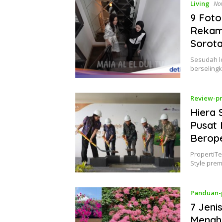
Living
No
9 Foto
Rekam
Sorot
Sesudah lo
berseling
Review-pr
Hiera 
Pusat 
Berope
PropertiTe
Style pre
Panduan-
7 Jeni
Menghi