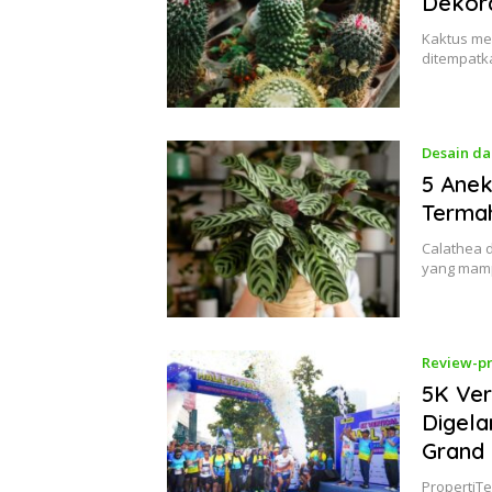
Dekora
Kaktus me
ditempatk
Desain da
5 Anek
Terma
Calathea d
yang mam
Review-pr
5K Ver
Digela
Grand 
PropertiTe