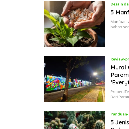
Desain da
5 Man
Manfaat c
bahan sed
Review-pr
Mural 
Paramo
‘Every
PropertiTe
Dari Para
Panduan-
5 Jeni