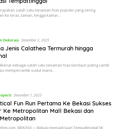
si Tempattinggal
rupakan salah satu tanaman hias populer yang sering
an Ke teras, taman, hingga kamar…
n Dekorasi
Desember 2, 2025
a Jenis Calathea Termurah hingga
hal
ikenal sebagai salah satu tanaman hias berdaun paling cantik
pu mempercantik sudut mana…
operti
Desember 1, 2025
tical Fun Run Pertama Ke Bekasi Sukses
r Ke Metropolitan Mall Bekasi dan
Metropolitan
rkini.com, (BEKASI) — Bekasi menjadi tuan Tempattinggal 5K