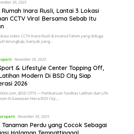
vember 30, 2025
 Rumah Inara Rusli, Lantai 3 Lokasi
an CCTV Viral Bersama Sebab Itu
an
kasi video CCTV Inara Rusli & Insanul Fahmi yang diduga
kuh terungkap, banyak yang…
operti
November 30, 2025
Sport & Lifestyle Center Topping Off,
Latihan Modern Di BSD City Siap
rasi 2026
rkini.com, (BSD CITY) — Pembaruan fasilitas Latihan dan Life
mium Di kawasan Hiera BSD City,…
properti
November 30, 2025
s Tanaman Perdu yang Cocok Sebagai
asi Halaman Tempattinggal