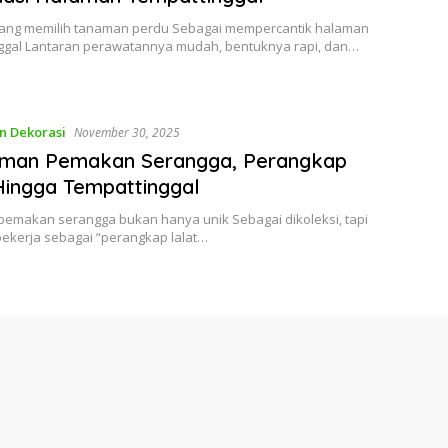
ang memilih tanaman perdu Sebagai mempercantik halaman
ggal Lantaran perawatannya mudah, bentuknya rapi, dan…
n Dekorasi
November 30, 2025
aman Pemakan Serangga, Perangkap
Hingga Tempattinggal
emakan serangga bukan hanya unik Sebagai dikoleksi, tapi
bekerja sebagai “perangkap lalat…
vember 29, 2025
Populer Tren Tumbler dan Obsesi yang
ncam Lingkungan
Hilangnya sebuah tumbler akibat kecerobohan sang pemilik
 Indonesia gempar. Topik Yang…