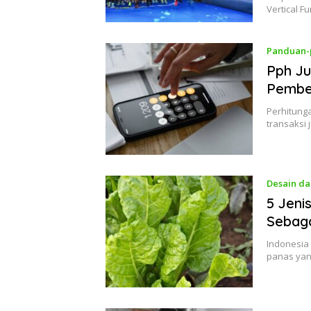
Vertical 
Panduan-
Pph Ju
Pembel
Perhitung
transaksi 
Desain da
5 Jeni
Sebaga
Indonesia
panas yan