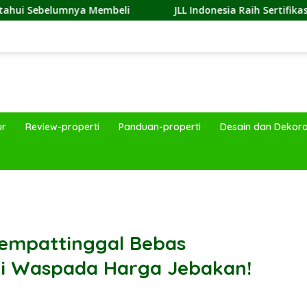
a Membeli
JLL Indonesia Raih Sertifikasi Great Place To
ur
Review-properti
Panduan-properti
Desain dan Dekora
band
Tempattinggal Bebas
pi Waspada Harga Jebakan!