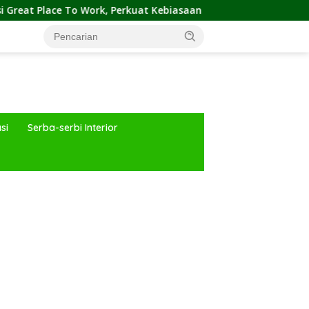
 Work, Perkuat Kebiasaan Global Kerja Hingga Industri Properti
si
Serba-serbi Interior
ar besar starlight princess1000 bagi bonus