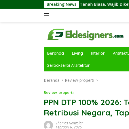
Langsung
an Tanah Kavling dan Tanah Biasa, Wajib Diketahui Sebelumny
Breaking News
ke
konten
Beranda
Living
Interior
Arsitekt
Serba-serbi Arsitektur
Beranda
Review-properti
Review-properti
PPN DTP 100% 2026: 
Retribusi Negara, Ta
Thomas Nengolan
Februari 6, 2026