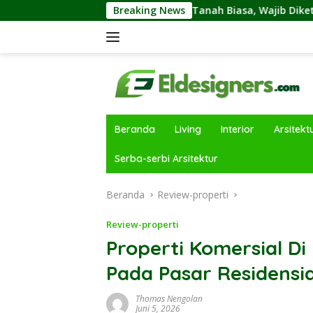
Langsung
n Tanah Kavling dan Tanah Biasa, Wajib Diketahui Sebelumny
Breaking News
ke
konten
Beranda
Living
Interior
Arsitekt
Serba-serbi Arsitektur
Beranda
Review-properti
Review-properti
Properti Komersial D
Pada Pasar Residensi
Thomas Nengolan
Juni 5, 2026