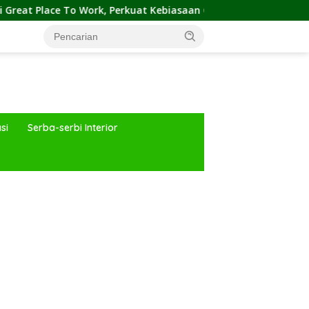
 Work, Perkuat Kebiasaan Global Kerja Hingga Industri Properti
si
Serba-serbi Interior
ar besar starlight princess1000 bagi bonus