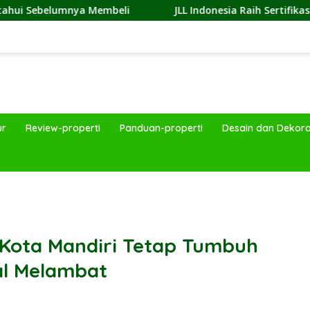
a Membeli
JLL Indonesia Raih Sertifikasi Great Place To
ur
Review-properti
Panduan-properti
Desain dan Dekora
band
i Kota Mandiri Tetap Tumbuh
al Melambat