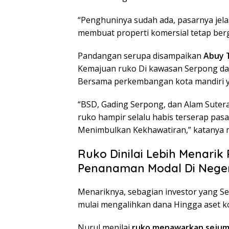
“Penghuninya sudah ada, pasarnya jela
membuat properti komersial tetap berg
Pandangan serupa disampaikan
Abuy T
Kemajuan ruko Di kawasan Serpong dan
Bersama perkembangan kota mandiri ya
“BSD, Gading Serpong, dan Alam Suter
ruko hampir selalu habis terserap pas
Menimbulkan Kekhawatiran,” katanya
Ruko Dinilai Lebih Menarik
Penanaman Modal Di Neger
Menariknya, sebagian investor yang Se
mulai mengalihkan dana Hingga aset ko
Nurul menilai
ruko menawarkan sejuml