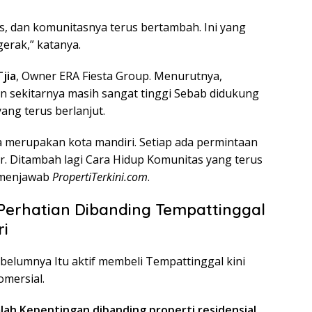
s, dan komunitasnya terus bertambah. Ini yang
erak,” katanya.
jia
, Owner ERA Fiesta Group. Menurutnya,
 sekitarnya masih sangat tinggi Sebab didukung
ng terus berlanjut.
a merupakan kota mandiri. Setiap ada permintaan
ar. Ditambah lagi Cara Hidup Komunitas yang terus
 menjawab
PropertiTerkini.com
.
 Perhatian Dibanding Tempattinggal
i
belumnya Itu aktif membeli Tempattinggal kini
mersial.
ah Kepentingan dibanding properti residensial
.