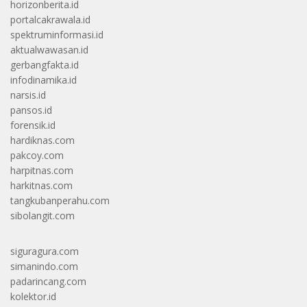
horizonberita.id
portalcakrawala.id
spektruminformasi.id
aktualwawasan.id
gerbangfakta.id
infodinamika.id
narsis.id
pansos.id
forensik.id
hardiknas.com
pakcoy.com
harpitnas.com
harkitnas.com
tangkubanperahu.com
sibolangit.com
siguragura.com
simanindo.com
padarincang.com
kolektor.id