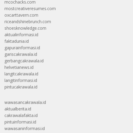
mcochacks.com
mostcreativeresumes.com
oxcarttavern.com
riceandshinebrunch.com
shoesknowledge.com
aktualinformasi.id
faktadunia.id
gapurainformasi.id
gariscakrawala.id
gerbangcakrawala.id
helvetianews.id
langitcakrawala.id
langitinformasi.id
pintucakrawala.id
wawasancakrawala.id
aktualberita.id
cakrawalafakta.id
pintuinformasi.id
wawasaninformasi.id