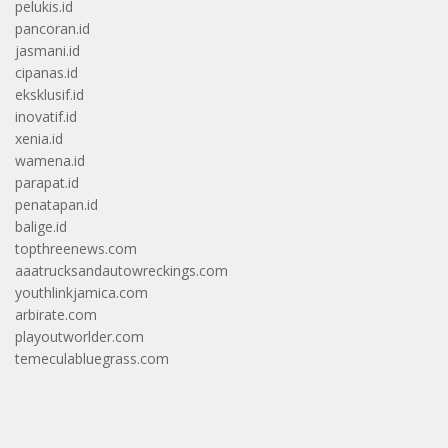
pelukis.id
pancoran.id
jasmani.id
cipanas.id
eksklusif.id
inovatif.id
xenia.id
wamena.id
parapat.id
penatapan.id
balige.id
topthreenews.com
aaatrucksandautowreckings.com
youthlinkjamica.com
arbirate.com
playoutworlder.com
temeculabluegrass.com