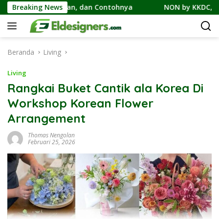
Langsung
bedaan, Cicilan, dan Contohnya
Breaking News
NON by KKDC, Kafe Berg
ke
konten
Beranda
Living
Living
Rangkai Buket Cantik ala Korea Di
Workshop Korean Flower
Arrangement
Thomas Nengolan
Februari 25, 2026