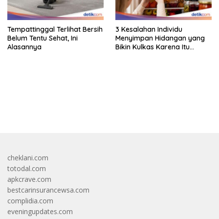
Tempattinggal Terlihat Bersih
3 Kesalahan Individu
Belum Tentu Sehat, Ini
Menyimpan Hidangan yang
Alasannya
Bikin Kulkas Karena Itu
Sarang Bakteri
bandar besar starlight princess1000 bagi bonus
cheklani.com
totodal.com
apkcrave.com
bestcarinsurancewsa.com
complidia.com
eveningupdates.com