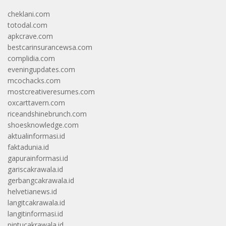
cheklani.com
totodal.com
apkcrave.com
bestcarinsurancewsa.com
complidia.com
eveningupdates.com
mcochacks.com
mostcreativeresumes.com
oxcarttavern.com
riceandshinebrunch.com
shoesknowledge.com
aktualinformasi.id
faktadunia.id
gapurainformasi.id
gariscakrawala.id
gerbangcakrawala.id
helvetianews.id
langitcakrawala.id
langitinformasi.id
pintucakrawala.id