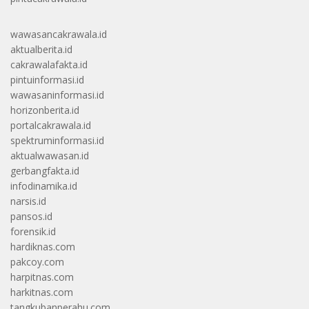
wawasancakrawala.id
aktualberita.id
cakrawalafakta.id
pintuinformasi.id
wawasaninformasi.id
horizonberita.id
portalcakrawala.id
spektruminformasi.id
aktualwawasan.id
gerbangfakta.id
infodinamika.id
narsis.id
pansos.id
forensik.id
hardiknas.com
pakcoy.com
harpitnas.com
harkitnas.com
tangkubanperahu.com