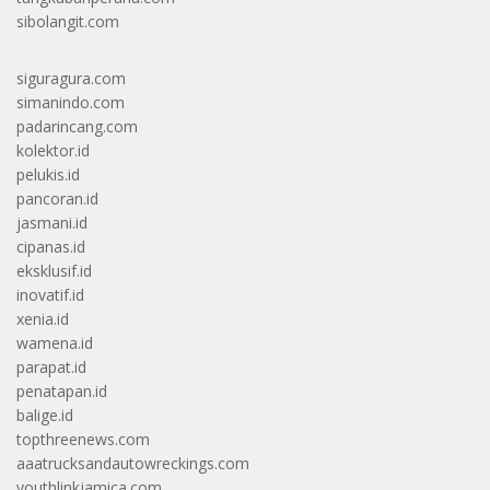
sibolangit.com
siguragura.com
simanindo.com
padarincang.com
kolektor.id
pelukis.id
pancoran.id
jasmani.id
cipanas.id
eksklusif.id
inovatif.id
xenia.id
wamena.id
parapat.id
penatapan.id
balige.id
topthreenews.com
aaatrucksandautowreckings.com
youthlinkjamica.com