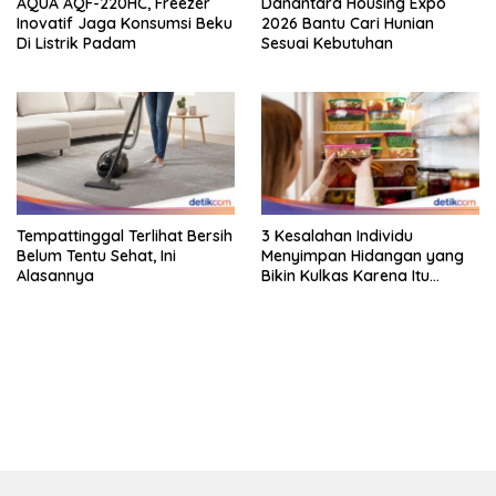
AQUA AQF-220HC, Freezer
Danantara Housing Expo
Inovatif Jaga Konsumsi Beku
2026 Bantu Cari Hunian
Di Listrik Padam
Sesuai Kebutuhan
Tempattinggal Terlihat Bersih
3 Kesalahan Individu
Belum Tentu Sehat, Ini
Menyimpan Hidangan yang
Alasannya
Bikin Kulkas Karena Itu
Sarang Bakteri
bandar besar starlight princess1000 bagi bonus