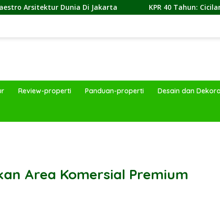
Dunia Di Jakarta
KPR 40 Tahun: Cicilan per Bulan, Simu
ur
Review-properti
Panduan-properti
Desain dan Dekora
band
kan Area Komersial Premium