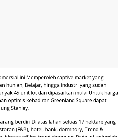
komersial ini Memperoleh captive market yang
an hunian, Belajar, hingga industri yang sudah
nyak 45 unit lot dan dipasarkan mulai Untuk harga
haan optimis kehadiran Greenland Square dapat
bung Stanley.
rang berdiri Di atas lahan seluas 17 hektare yang
storan (F&B), hotel, bank, dormitory, Trend &
, hingga offline trend shopping. Pada ini, sejumlah