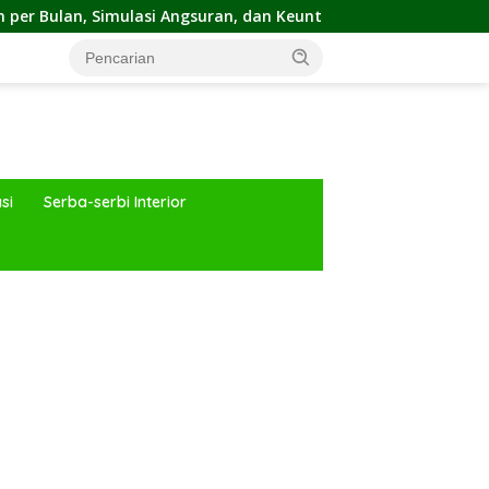
lasi Angsuran, dan Keuntungannya
Bangunan Hijau Kini 
si
Serba-serbi Interior
ar besar starlight princess1000 bagi bonus