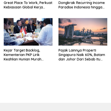
Great Place To Work, Perkuat
Dongkrak Recurring Income
Kebiasaan Global Kerja
Paradise Indonesia hingga
Hingga Industri Properti
71%
Kejar Target Backlog,
Pajak Lainnya Properti
Kementerian PKP Lirik
Singapura Naik 60%, Batam
Keahlian Hunian Murah
dan Johor Dari Sebab Itu
Tiongkok
Opsi Alternatif
bandar besar starlight princess1000 bagi bonus