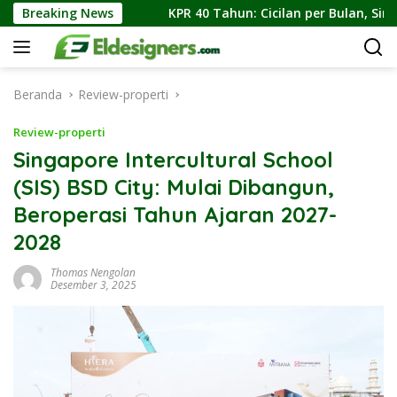
Langsung
i Jakarta
Breaking News
KPR 40 Tahun: Cicilan per Bulan, Simulasi A
ke
konten
Beranda
Review-properti
Review-properti
Singapore Intercultural School
(SIS) BSD City: Mulai Dibangun,
Beroperasi Tahun Ajaran 2027-
2028
Thomas Nengolan
Desember 3, 2025