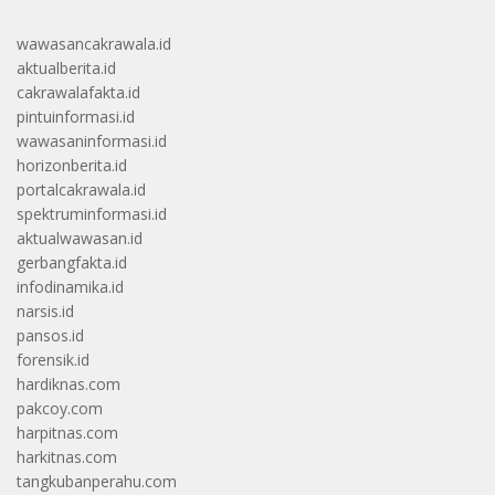
wawasancakrawala.id
aktualberita.id
cakrawalafakta.id
pintuinformasi.id
wawasaninformasi.id
horizonberita.id
portalcakrawala.id
spektruminformasi.id
aktualwawasan.id
gerbangfakta.id
infodinamika.id
narsis.id
pansos.id
forensik.id
hardiknas.com
pakcoy.com
harpitnas.com
harkitnas.com
tangkubanperahu.com