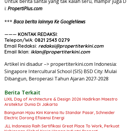
Untuk
berita
santai
yang
tak
kalah
seru
,
mampir
juga
D
i
:
PropertiPlus.com
***
Baca berita lainnya Ke GoogleNews
———
KONTAK REDAKSI
:
Telepon/WA:
0821 2543 0279
Email Redaksi:
redaksi@propertiterkini.com
Email Iklan:
iklan@propertiterkini.com
Artikel ini disadur –> propertiterkini.com Indonesia:
Singapore Intercultural School (SIS) BSD City: Mulai
Dibangun, Beroperasi Tahun Ajaran 2027-2028
Berita Terkait
LIXIL Day of Architecture & Design 2026 Hadirkan Maestro
Arsitektur Dunia Di Jakarta
Bangunan Hijau Kini Karena Itu Standar Pasar, Schneider
Electric Dorong Efisiensi Energi
JLL Indonesia Raih Sertifikasi Great Place To Work, Perkuat