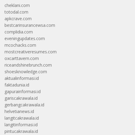
cheklani.com
totodal.com
apkcrave.com
bestcarinsurancewsa.com
complidia.com
eveningupdates.com
mcochacks.com
mostcreativeresumes.com
oxcarttavern.com
riceandshinebrunch.com
shoesknowledge.com
aktualinformasi.id
faktadunia.id
gapurainformasi.id
gariscakrawala.id
gerbangcakrawala.id
helvetianews.id
langitcakrawala.id
langitinformasi.id
pintucakrawala.id