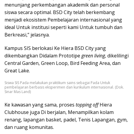
menunjang perkembangan akademik dan personal
siswa secara optimal. BSD City telah berkembang
menjadi ekosistem Pembelajaran internasional yang
ideal Untuk institusi seperti kami Untuk tumbuh dan
Berkreasi,” jelasnya.
Kampus SIS berlokasi Ke Hiera BSD City yang
dikembangkan Didalam Prototipe
green living
, dikelilingi
Central Garden, Green Loop, Bird Feeding Area, dan
Great Lake.
Siswa SIS Pada melakukan praktikum sains sebagai Pada Untuk
pembelajaran berbasis eksperimen dan kurikulum internasional. (Dok.
Sinar Mas Land)
Ke kawasan yang sama, proses
topping off
Hiera
Clubhouse juga Di berjalan, Menampilkan kolam
renang, lapangan basket, padel, Tenis Lapangan, gym,
dan ruang komunitas.