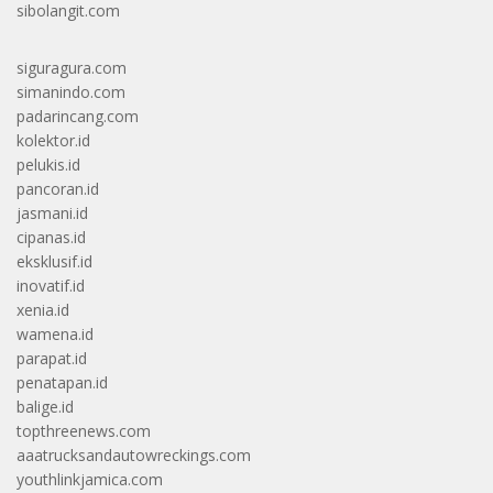
sibolangit.com
siguragura.com
simanindo.com
padarincang.com
kolektor.id
pelukis.id
pancoran.id
jasmani.id
cipanas.id
eksklusif.id
inovatif.id
xenia.id
wamena.id
parapat.id
penatapan.id
balige.id
topthreenews.com
aaatrucksandautowreckings.com
youthlinkjamica.com