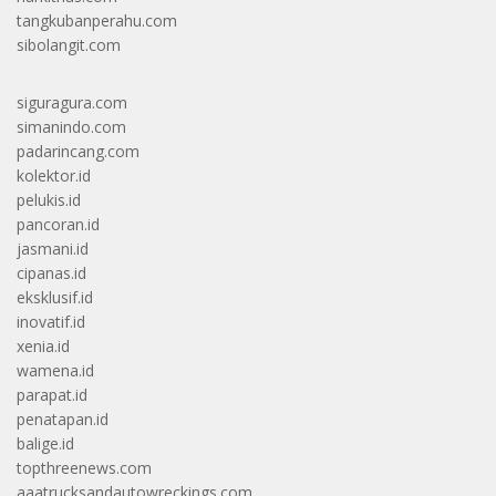
tangkubanperahu.com
sibolangit.com
siguragura.com
simanindo.com
padarincang.com
kolektor.id
pelukis.id
pancoran.id
jasmani.id
cipanas.id
eksklusif.id
inovatif.id
xenia.id
wamena.id
parapat.id
penatapan.id
balige.id
topthreenews.com
aaatrucksandautowreckings.com