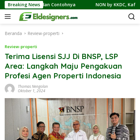
Langsung
n, Cicilan, dan Contohnya
Breaking News
NON by KKDC, Kafe Bergaya
ke
konten
Beranda
Review-properti
Review-properti
Terima Lisensi SJJ Di BNSP, LSP
Area: Langkah Maju Pengakuan
Profesi Agen Properti Indonesia
Thomas Nengolan
Oktober 1, 2024