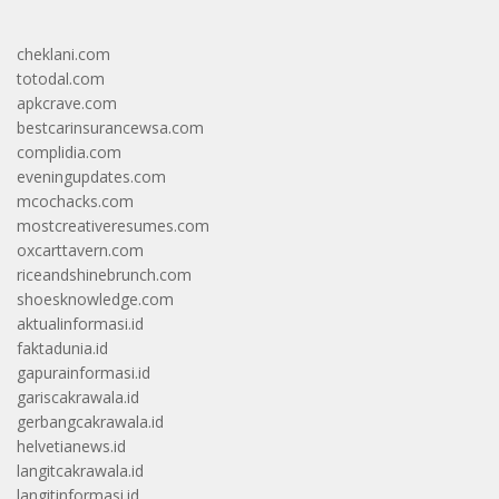
cheklani.com
totodal.com
apkcrave.com
bestcarinsurancewsa.com
complidia.com
eveningupdates.com
mcochacks.com
mostcreativeresumes.com
oxcarttavern.com
riceandshinebrunch.com
shoesknowledge.com
aktualinformasi.id
faktadunia.id
gapurainformasi.id
gariscakrawala.id
gerbangcakrawala.id
helvetianews.id
langitcakrawala.id
langitinformasi.id