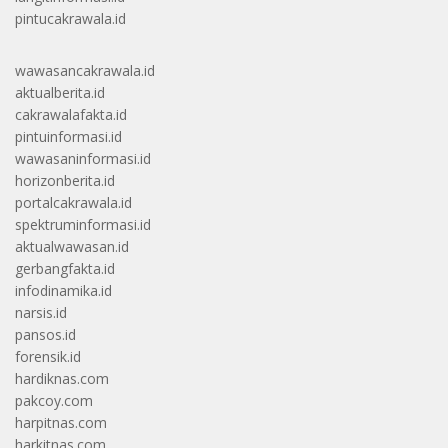
pintucakrawala.id
wawasancakrawala.id
aktualberita.id
cakrawalafakta.id
pintuinformasi.id
wawasaninformasi.id
horizonberita.id
portalcakrawala.id
spektruminformasi.id
aktualwawasan.id
gerbangfakta.id
infodinamika.id
narsis.id
pansos.id
forensik.id
hardiknas.com
pakcoy.com
harpitnas.com
harkitnas.com