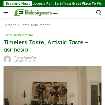
Langsung
sia Raih Sertifikasi Great Place To Work, Perkuat Kebiasaan Glob
Breaking News
ke
konten
Beranda
Serba-serbi Interior
Serba-serbi Interior
Timeless Taste, Artistic Taste –
asrinesia
Thomas Nengolan
Oktober 19, 2025