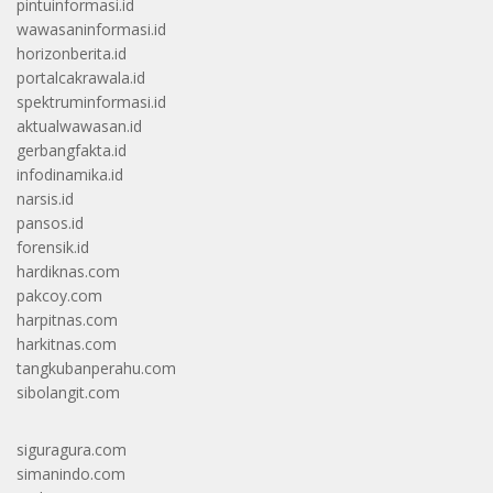
pintuinformasi.id
wawasaninformasi.id
horizonberita.id
portalcakrawala.id
spektruminformasi.id
aktualwawasan.id
gerbangfakta.id
infodinamika.id
narsis.id
pansos.id
forensik.id
hardiknas.com
pakcoy.com
harpitnas.com
harkitnas.com
tangkubanperahu.com
sibolangit.com
siguragura.com
simanindo.com