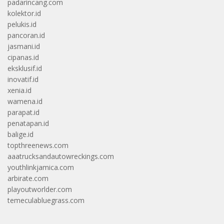
padarincang.com
kolektor.id
pelukis.id
pancoran.id
jasmani.id
cipanas.id
eksklusif.id
inovatif.id
xenia.id
wamena.id
parapat.id
penatapan.id
balige.id
topthreenews.com
aaatrucksandautowreckings.com
youthlinkjamica.com
arbirate.com
playoutworlder.com
temeculabluegrass.com