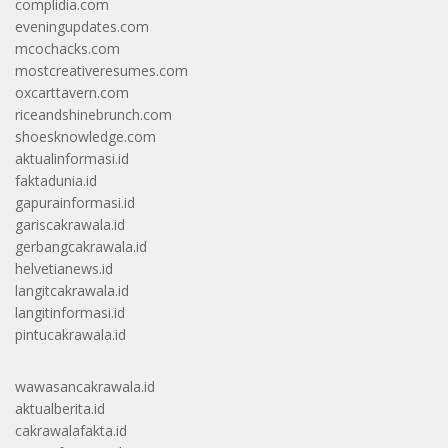
complidia.com
eveningupdates.com
mcochacks.com
mostcreativeresumes.com
oxcarttavern.com
riceandshinebrunch.com
shoesknowledge.com
aktualinformasi.id
faktadunia.id
gapurainformasi.id
gariscakrawala.id
gerbangcakrawala.id
helvetianews.id
langitcakrawala.id
langitinformasi.id
pintucakrawala.id
wawasancakrawala.id
aktualberita.id
cakrawalafakta.id