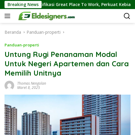
Langsung
Sertifikasi Great Place To Work, Perkuat Kebiasaan Global Kerja 
Breaking News
ke
konten
Beranda
Panduan-properti
Panduan-properti
Untung Rugi Penanaman Modal
Untuk Negeri Apartemen dan Cara
Memilih Unitnya
Thomas Nengolan
Maret 8, 2025