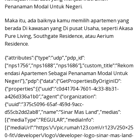
Penanaman Modal Untuk Negeri.
Maka itu, ada baiknya kamu memilih apartemen yang
berada Di kawasan yang Di pusat Usaha, seperti Akasa
Pure Living,
Southgate Residence
, atau
Aerium
Residence
.
{“attributes”:{“type”:”udp”,”pdp_id”:
[“nps1756″,”nps1688″,”nps1686″],”custom_title”:”Rekom
endasi Apartemen Sebagai Penanaman Modal Untuk
Negeri”},”pdp”:{“data”:{“GetPropertiesByOriginID”:
{“properties”:[{“uuid”:”c0d41704-7601-4c33-8b31-
a426d336a1b0″,”agent”:{“organization”:
{“uuid”:”375c5096-65af-459d-9acc-
d55cb2dd2ab8″,”name”:”Sinar Mas Land”,”medias”:
[{“mediaType”:”REGULAR”,”mediaInfo”:
[{“mediaUrl”:”https:\/\/pic.rumah123.com\/r123\/250×25
0-fit\/developer\/logo\/developer-logo-sinar-mas-land-