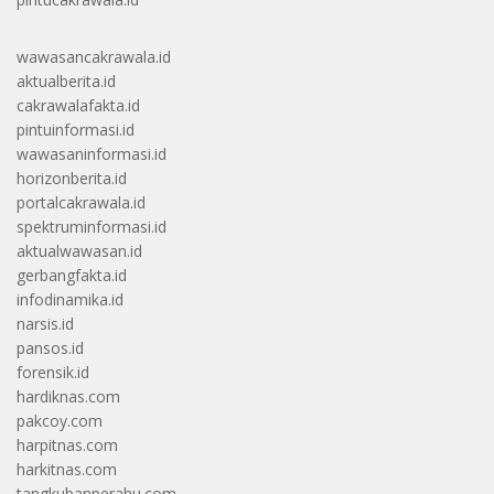
wawasancakrawala.id
aktualberita.id
cakrawalafakta.id
pintuinformasi.id
wawasaninformasi.id
horizonberita.id
portalcakrawala.id
spektruminformasi.id
aktualwawasan.id
gerbangfakta.id
infodinamika.id
narsis.id
pansos.id
forensik.id
hardiknas.com
pakcoy.com
harpitnas.com
harkitnas.com
tangkubanperahu.com