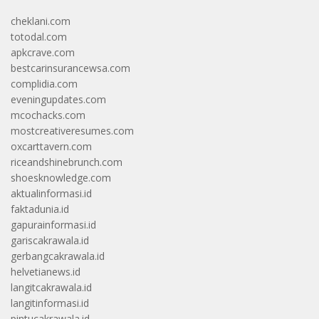
cheklani.com
totodal.com
apkcrave.com
bestcarinsurancewsa.com
complidia.com
eveningupdates.com
mcochacks.com
mostcreativeresumes.com
oxcarttavern.com
riceandshinebrunch.com
shoesknowledge.com
aktualinformasi.id
faktadunia.id
gapurainformasi.id
gariscakrawala.id
gerbangcakrawala.id
helvetianews.id
langitcakrawala.id
langitinformasi.id
pintucakrawala.id