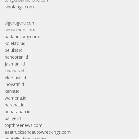
sibolangit.com
siguragura.com
simanindo.com
padarincang.com
kolektor.id
pelukis.id
pancoran.id
jasmani.id
cipanas.id
eksklusif.id
inovatif.id
xenia.id
wamena.id
parapat.id
penatapan.id
balige.id
topthreenews.com
aaatrucksandautowreckings.com
youthlinkjamica.com