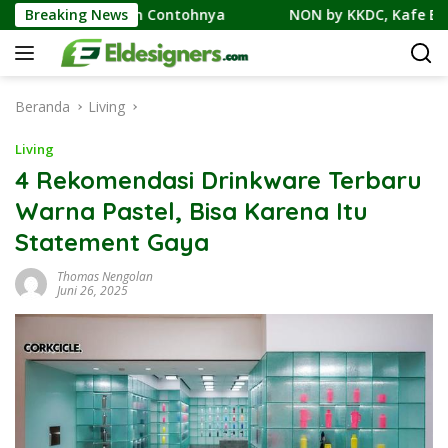
Langsung
lan, dan Contohnya
Breaking News
NON by KKDC, Kafe Bergaya Korea-
ke
konten
Beranda
Living
Living
4 Rekomendasi Drinkware Terbaru
Warna Pastel, Bisa Karena Itu
Statement Gaya
Thomas Nengolan
Juni 26, 2025