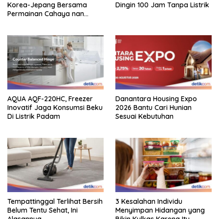
Korea-Jepang Bersama
Dingin 100 Jam Tanpa Listrik
Permainan Cahaya nan
Atraktif
AQUA AQF-220HC, Freezer
Danantara Housing Expo
Inovatif Jaga Konsumsi Beku
2026 Bantu Cari Hunian
Di Listrik Padam
Sesuai Kebutuhan
Tempattinggal Terlihat Bersih
3 Kesalahan Individu
Belum Tentu Sehat, Ini
Menyimpan Hidangan yang
Alasannya
Bikin Kulkas Karena Itu