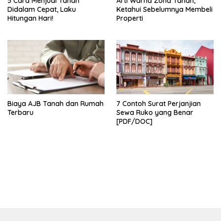
5 Cara Menjual Tanah
Arti Warna Zona Tanah,
Didalam Cepat, Laku
Ketahui Sebelumnya Membeli
Hitungan Hari!
Properti
Biaya AJB Tanah dan Rumah
7 Contoh Surat Perjanjian
Terbaru
Sewa Ruko yang Benar
[PDF/DOC]
bandar besar starlight princess1000 bagi bonus