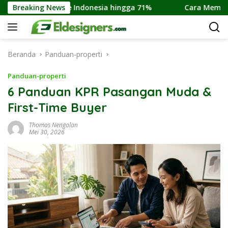
Langsung
adise Indonesia hingga 71%
Breaking News
Cara Membeli Rumah Inden
ke
konten
Beranda
Panduan-properti
Panduan-properti
6 Panduan KPR Pasangan Muda &
First-Time Buyer
Thomas Nengolan
Mei 30, 2026