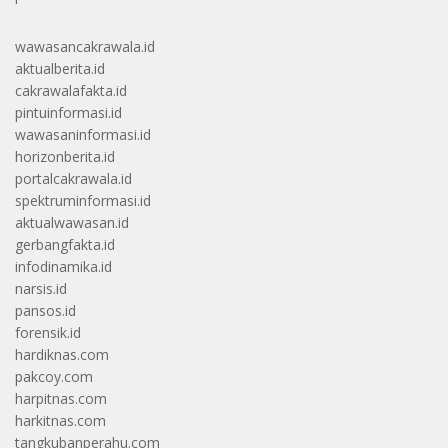
wawasancakrawala.id
aktualberita.id
cakrawalafakta.id
pintuinformasi.id
wawasaninformasi.id
horizonberita.id
portalcakrawala.id
spektruminformasi.id
aktualwawasan.id
gerbangfakta.id
infodinamika.id
narsis.id
pansos.id
forensik.id
hardiknas.com
pakcoy.com
harpitnas.com
harkitnas.com
tangkubanperahu.com