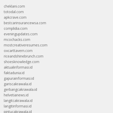
cheklani.com
totodal.com
apkcrave.com
bestcarinsurancewsa.com
complidia.com
eveningupdates.com
mcochacks.com
mostcreativeresumes.com
oxcarttavern.com
riceandshinebrunch.com
shoesknowledge.com
aktualinformasi.id
faktadunia.id
gapurainformasi.id
gariscakrawala.id
gerbangcakrawala.id
helvetianews.id
langitcakrawala.id
langitinformasi.id
pintucakrawala.id