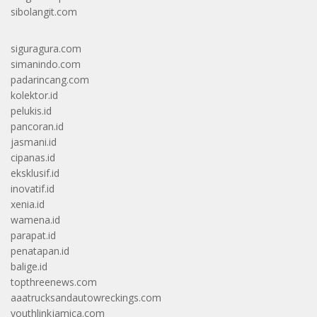
sibolangit.com
siguragura.com
simanindo.com
padarincang.com
kolektor.id
pelukis.id
pancoran.id
jasmani.id
cipanas.id
eksklusif.id
inovatif.id
xenia.id
wamena.id
parapat.id
penatapan.id
balige.id
topthreenews.com
aaatrucksandautowreckings.com
youthlinkjamica.com