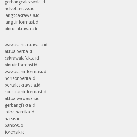
gerbangcakrawala.id
helvetianews.id
langitcakrawala.id
langitinformasi.id
pintucakrawala.id
wawasancakrawala.id
aktualberita.id
cakrawalafakta.id
pintuinformasi.id
wawasaninformasi.id
horizonberita.id
portalcakrawala.id
spektruminformasi.id
aktualwawasan.id
gerbangfakta.id
infodinamika.id
narsis.id
pansos.id
forensik.id