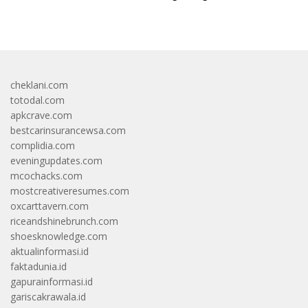
cheklani.com
totodal.com
apkcrave.com
bestcarinsurancewsa.com
complidia.com
eveningupdates.com
mcochacks.com
mostcreativeresumes.com
oxcarttavern.com
riceandshinebrunch.com
shoesknowledge.com
aktualinformasi.id
faktadunia.id
gapurainformasi.id
gariscakrawala.id