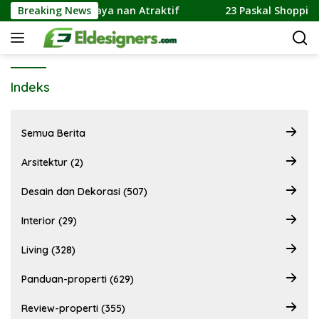
Langsung
mainan Cahaya nan Atraktif
Breaking News
23 Paskal Shopping Cente
ke
konten
Indeks
Semua Berita
Arsitektur (2)
Desain dan Dekorasi (507)
Interior (29)
Living (328)
Panduan-properti (629)
Review-properti (355)